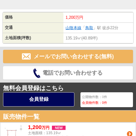
価格
1,200万円
交通
山陰本線
「
鳥取
」駅 徒歩22分
土地面積(坪数)
135.19㎡(40.89坪)
メールでお問い合わせする(無料)
電話でお問い合わせする
無料会員登録はこちら
公開物件数：
0
件
会員登録
会員物件数：
0
件
販売物件一覧
1,200
万
円
NEW
土地面積：135.19㎡