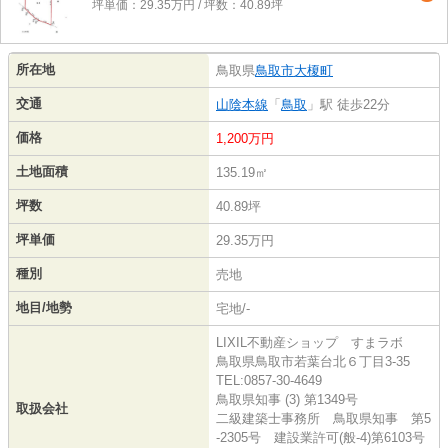
坪単価：29.35万円 / 坪数：40.89坪
所在地
鳥取県
鳥取市
大榎町
交通
山陰本線
「
鳥取
」駅 徒歩22分
価格
1,200万円
土地面積
135.19㎡
坪数
40.89坪
坪単価
29.35万円
種別
売地
地目/地勢
宅地/-
LIXIL不動産ショップ すまラボ
鳥取県鳥取市若葉台北６丁目3-35
TEL:0857-30-4649
鳥取県知事 (3) 第1349号
取扱会社
二級建築士事務所 鳥取県知事 第5
-2305号 建設業許可(般-4)第6103号