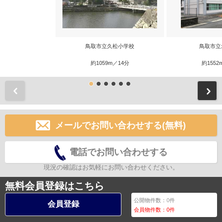
鳥取市立久松小学校
鳥取市立
約1059m／14分
約1552
前
メールでお問い合わせする(無料)
電話でお問い合わせする
現況の確認はお気軽にお問い合わせください。
無料会員登録はこちら
公開物件数：
0
件
会員登録
会員物件数：
0
件