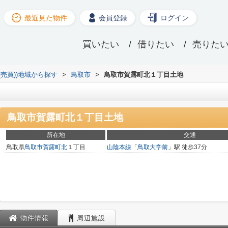
最近見た物件
会員登録
ログイン
買いたい
借りたい
売りた
(売買))地域から探す
>
鳥取市
>
鳥取市賀露町北１丁目土地
鳥取市賀露町北１丁目土地
所在地
交通
鳥取県
鳥取市
賀露町北
１丁目
山陰本線
「
鳥取大学前
」駅 徒歩37分
物件情報
周辺施設