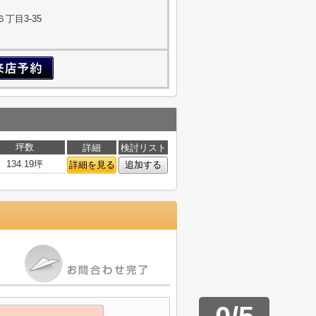
丁目3-35
坪数
詳細
検討リスト
134.19坪
詳細を見る
追加する