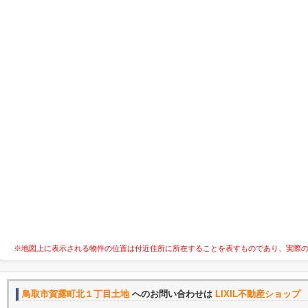
※地図上に表示される物件の位置は付近住所に所在することを表すものであり、実際
鳥取市賀露町北１丁目土地
へのお問い合わせは
LIXIL不動産ショッ