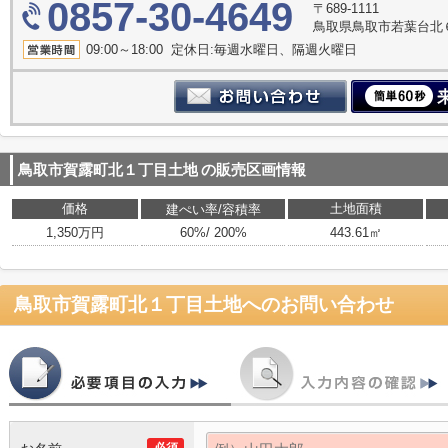
0857-30-4649
〒689-1111
鳥取県鳥取市若葉台北６
09:00～18:00 定休日:毎週水曜日、隔週火曜日
鳥取市賀露町北１丁目土地
の販売区画情報
価格
土地面積
建ぺい率/容積率
1,350万円
60%/ 200%
443.61㎡
鳥取市賀露町北１丁目土地
へのお問い合わせ