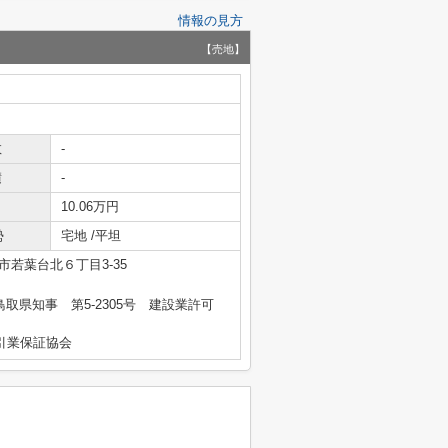
情報の見方
【売地】
数
-
積
-
10.06万円
勢
宅地 /平坦
市若葉台北６丁目3-35
 鳥取県知事 第5-2305号 建設業許可
引業保証協会