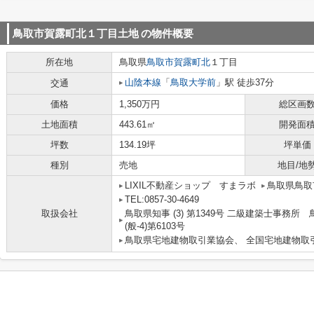
鳥取市賀露町北１丁目土地
の物件概要
所在地
鳥取県
鳥取市
賀露町北
１丁目
山陰本線
「
鳥取大学前
」駅 徒歩37分
交通
価格
1,350万円
総区画
土地面積
443.61㎡
開発面
坪数
134.19坪
坪単価
種別
売地
地目/地
LIXIL不動産ショップ すまラボ
鳥取県鳥取
TEL:0857-30-4649
取扱会社
鳥取県知事 (3) 第1349号 二級建築士事務所
(般-4)第6103号
鳥取県宅地建物取引業協会、 全国宅地建物取