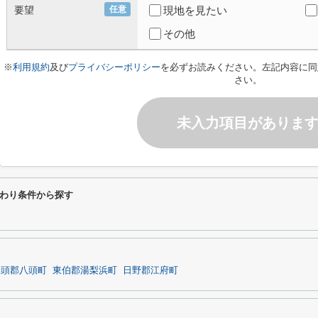
要望
任意
現地を見たい
その他
※
利用規約
及び
プライバシーポリシー
を必ずお読みください。左記内容に同
さい。
未入力項目がありま
わり条件から探す
八頭郡八頭町
東伯郡湯梨浜町
日野郡江府町