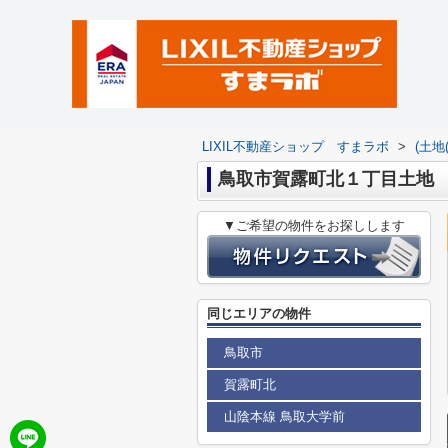
LIXIL不動産ショップ すまラボ
>
(土地
鳥取市賀露町北１丁目土地
▼ご希望の物件をお探しします
同じエリアの物件
鳥取市
賀露町北
山陰本線 鳥取大学前