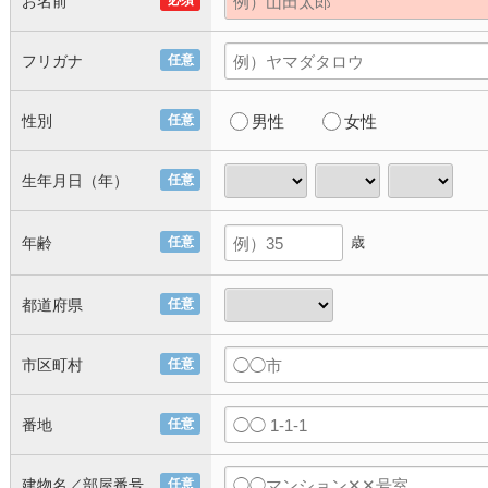
お名前
必須
フリガナ
任意
性別
任意
男性
女性
生年月日（年）
任意
年齢
任意
歳
都道府県
任意
市区町村
任意
番地
任意
建物名／部屋番号
任意