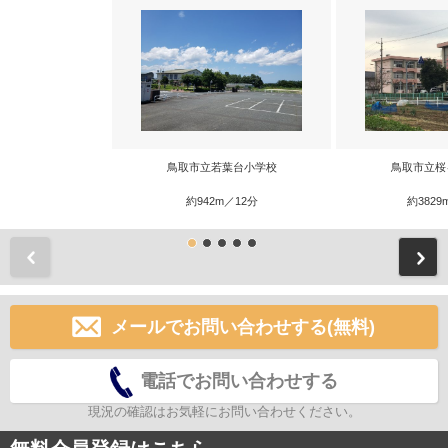
鳥取市立若葉台小学校
鳥取市立桜
約942m／12分
約3829
前
メールでお問い合わせする(無料)
電話でお問い合わせする
現況の確認はお気軽にお問い合わせください。