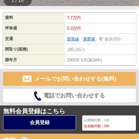
1 / 18
賃料
7.7万円
坪単価
0.3万円
交通
因美線
「
東郡家
」駅 徒歩23分
間取り(面積)
-(85.29㎡)
築年月
2002年 5月(築24年)
メールでお問い合わせする(無料)
電話でお問い合わせする
無料会員登録はこちら
公開物件数：
0
件
会員登録
会員物件数：
0
件