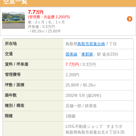
空室一覧
7.7
万
円
(管理費・共益費 2,200円)
敷：2ヶ月｜礼：1ヶ月
坪単価：
0.3
万円
- / 85.29㎡ / 25.80坪
所在地
鳥取県
鳥取市
若葉台南
７丁目
交通
因美線
「
東郡家
」駅 徒歩23分
賃料 / 坪単価
7.7万円
/ 0.3万円
管理費等
2,200円
坪数 / 面積
25.80坪 / 85.29㎡
築年数
2002年 5月 (築24年)
種別 / 構造
店舗一部 / 鉄骨造
階建
1階建
LIXIL不動産ショップ すまラボ
鳥取県鳥取市若葉台北６丁目3-35