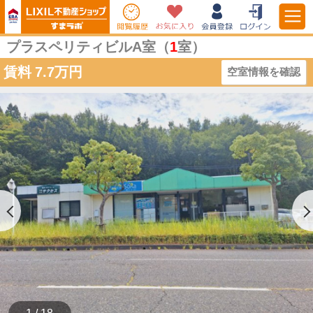
プラスペリティビルA室（
1
室）
賃料
7.7万円
空室情報を確認