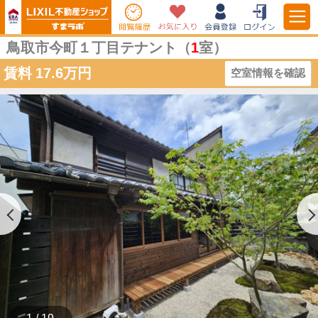
鳥取市今町１丁目テナント（
1
室）
賃料
17.6万円
空室情報を確認