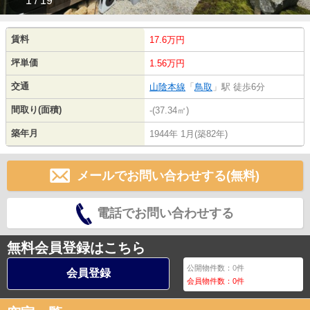
1 / 19
賃料
17.6万円
坪単価
1.56万円
交通
山陰本線
「
鳥取
」駅 徒歩6分
間取り(面積)
-(37.34㎡)
築年月
1944年 1月(築82年)
メールでお問い合わせする(無料)
電話でお問い合わせする
無料会員登録はこちら
公開物件数：
0
件
会員登録
会員物件数：
0
件