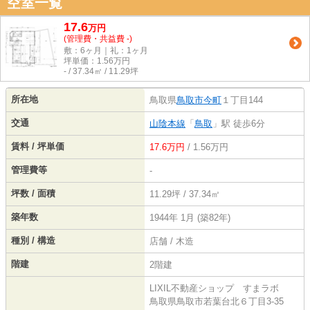
空室一覧
17.6
万
円
(管理費・共益費 -)
敷：6ヶ月｜礼：1ヶ月
坪単価：
1.56
万円
- / 37.34㎡ / 11.29坪
所在地
鳥取県
鳥取市
今町
１丁目144
交通
山陰本線
「
鳥取
」駅 徒歩6分
賃料 / 坪単価
17.6万円
/ 1.56万円
管理費等
-
坪数 / 面積
11.29坪 / 37.34㎡
築年数
1944年 1月 (築82年)
種別 / 構造
店舗 / 木造
階建
2階建
LIXIL不動産ショップ すまラボ
鳥取県鳥取市若葉台北６丁目3-35