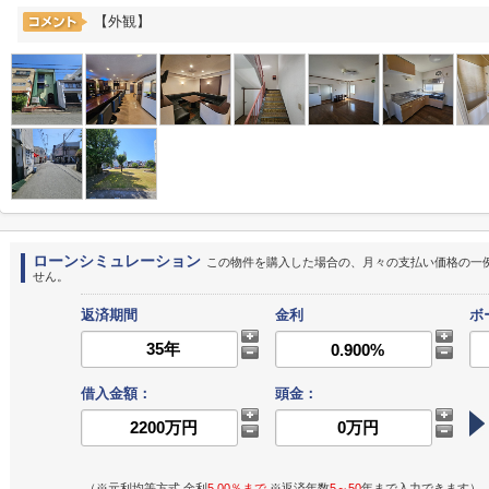
【外観】
ローンシミュレーション
この物件を購入した場合の、月々の支払い価格の一
せん。
返済期間
金利
ボ
借入金額：
頭金：
（※元利均等方式 金利
5.00％まで
※返済年数
5～50
年まで入力できます）