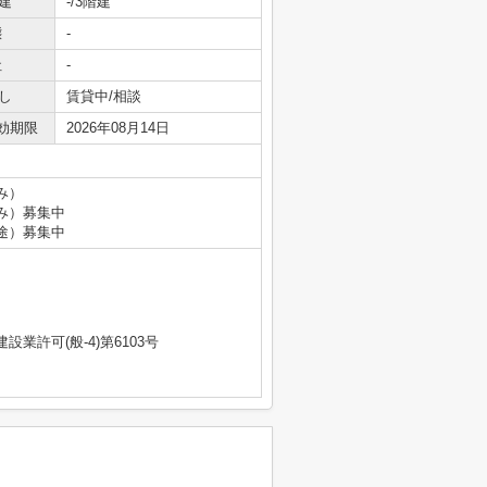
建
-/3階建
態
-
社
-
し
賃貸中/相談
効期限
2026年08月14日
込み）
込み）募集中
別途）募集中
業許可(般-4)第6103号