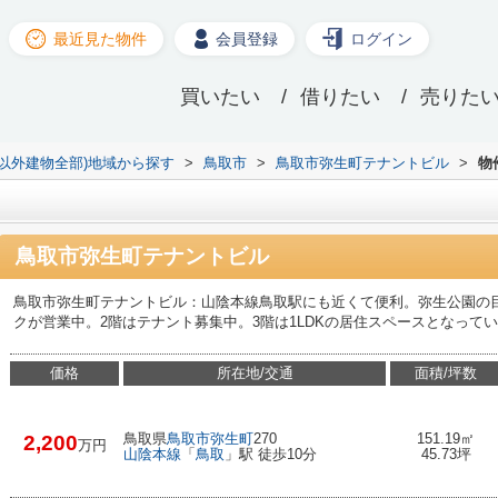
最近見た物件
会員登録
ログイン
買いたい
借りたい
売りた
宅以外建物全部)地域から探す
>
鳥取市
>
鳥取市弥生町テナントビル
>
物
鳥取市弥生町テナントビル
鳥取市弥生町テナントビル：山陰本線鳥取駅にも近くて便利。弥生公園の
クが営業中。2階はテナント募集中。3階は1LDKの居住スペースとなって
価格
所在地/交通
面積/坪数
鳥取県
鳥取市
弥生町
270
151.19㎡
2,200
万円
山陰本線
「
鳥取
」駅 徒歩10分
45.73坪