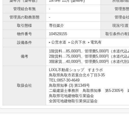
築年月（築年数）
1979年 11月 (築46年)
所在階/階
管理組合有無
-
管理形
管理員の勤務形態
-
管理会
取引態様
専任媒介
現況/引渡
物件番号
104529155
取引条件の有
公営水道
公共下水
電気有
設備条件
1階賃料…85,000円、管理費5,000円（水道代
備考
2階賃料…75,000円、管理費5,000円（水道代
3階家賃…40,000円、管理費5,000円（水道代
LIXIL不動産ショップ すまラボ
鳥取県鳥取市若葉台北６丁目3-35
TEL:0857-30-4649
取扱会社
鳥取県知事 (3) 第1349号
二級建築士事務所 鳥取県知事 第5-2305号 建設
鳥取県宅地建物取引業協会
全国宅地建物取引業保証協会