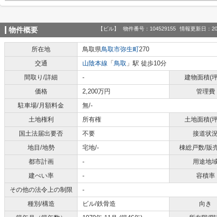
【ビル】
物件番号：104529155
情報更新日：20
物件概要
所在地
鳥取県
鳥取市
弥生町
270
交通
山陰本線
「
鳥取
」駅 徒歩10分
間取り/詳細
-
建物面積(坪
価格
2,200万円
管理費
駐車場/月額料金
無/-
土地権利
所有権
土地面積(坪
国土法届出要否
不要
接道状
地目/地勢
宅地/-
棟総戸数/販
都市計画
-
用途地
建ぺい率
-
容積率
その他の法令上の制限
-
種別/構造
ビル/鉄骨造
向き