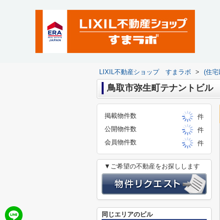
LIXIL不動産ショップ すまラボ
>
(住
鳥取市弥生町テナントビル
掲載物件数
件
公開物件数
件
会員物件数
件
▼ご希望の不動産をお探しします
同じエリアのビル