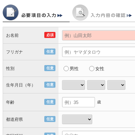
お名前
必須
フリガナ
任意
性別
任意
男性
女性
生年月日（年）
任意
年齢
任意
歳
都道府県
任意