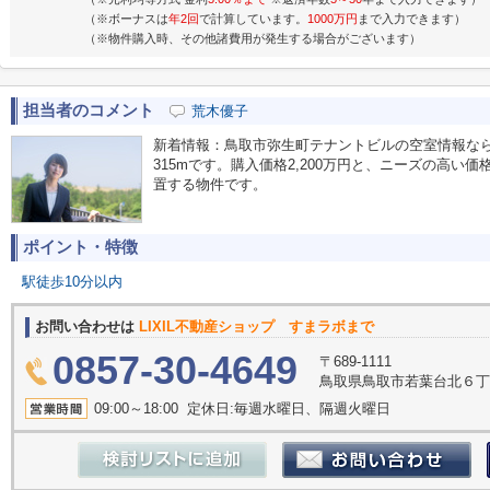
（※ボーナスは
年2回
で計算しています。
1000万円
まで入力できます）
（※物件購入時、その他諸費用が発生する場合がございます）
担当者のコメント
荒木優子
新着情報：鳥取市弥生町テナントビルの空室情報ならコチ
315mです。購入価格2,200万円と、ニーズの高い
置する物件です。
ポイント・特徴
駅徒歩10分以内
お問い合わせは
LIXIL不動産ショップ すまラボまで
0857-30-4649
〒689-1111
鳥取県鳥取市若葉台北６丁目
09:00～18:00 定休日:毎週水曜日、隔週火曜日