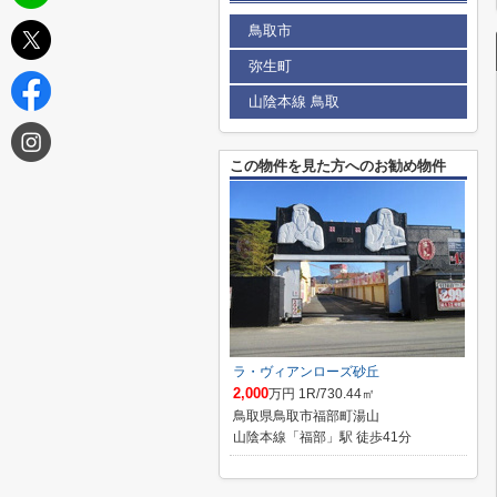
鳥取市
弥生町
山陰本線 鳥取
この物件を見た方へのお勧め物件
ラ・ヴィアンローズ砂丘
2,000
万円 1R/730.44㎡
鳥取県鳥取市福部町湯山
山陰本線「福部」駅 徒歩41分