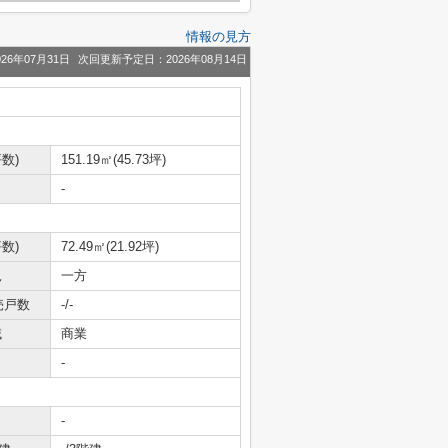
情報の見方
26年07月31日
次回更新予定日：2026年08月14日
数)
151.19㎡(45.73坪)
-
数)
72.49㎡(21.92坪)
況
一方
売戸数
-/-
域
商業
-
-