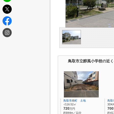
鳥取市立醇風小学校の近く
鳥取市南町 土地
鳥取
-/116.52㎡
3DK/
720
700
万円
約844m／11分
約41