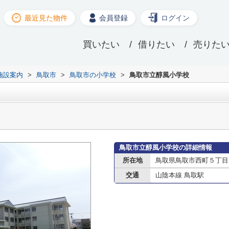
最近見た物件
会員登録
ログイン
買いたい
借りたい
売りた
施設案内
>
鳥取市
>
鳥取市の小学校
>
鳥取市立醇風小学校
鳥取市立醇風小学校の詳細情報
所在地
鳥取県鳥取市西町５丁目
交通
山陰本線 鳥取駅