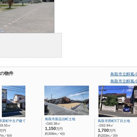
の物件
鳥取市立醇風
鳥取市立醇風
鳥取市新品治町土地
市茶町中古戸建て
鳥取市西町5丁目土地
-/160.38㎡
69.55㎡
-/262.94㎡
1,150
万円
1,700
万円
万円
約308m／4分
7m／6分
約203m／3分