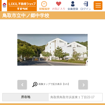
鳥取市立中ノ郷中学校
前
次
画像タップで拡大表示【
1
/1】
所在地
鳥取県鳥取市浜坂東１丁目22-17