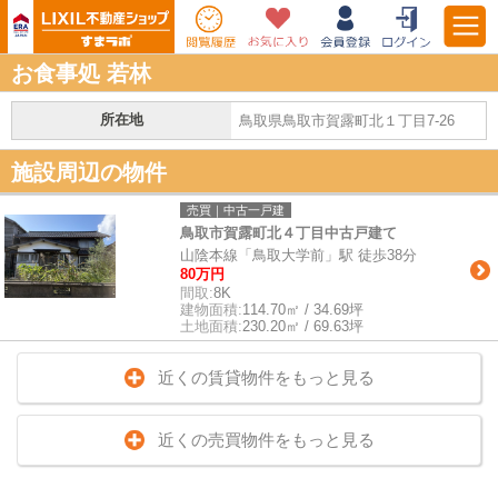
お食事処 若林
所在地
鳥取県鳥取市賀露町北１丁目7-26
施設周辺の物件
売買｜中古一戸建
鳥取市賀露町北４丁目中古戸建て
山陰本線「鳥取大学前」駅 徒歩38分
80万円
間取:
8K
建物面積:
114.70㎡ / 34.69坪
土地面積:
230.20㎡ / 69.63坪
近くの賃貸物件をもっと見る
近くの売買物件をもっと見る