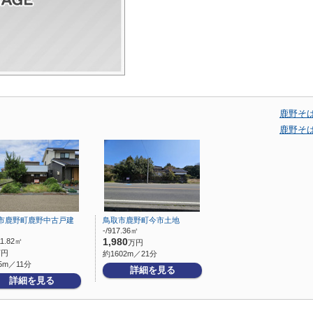
鹿野そ
鹿野そ
市鹿野町鹿野中古戸建
鳥取市鹿野町今市土地
-/917.36㎡
11.82㎡
1,980
万円
万円
約1602m／21分
5m／11分
詳細を見る
詳細を見る