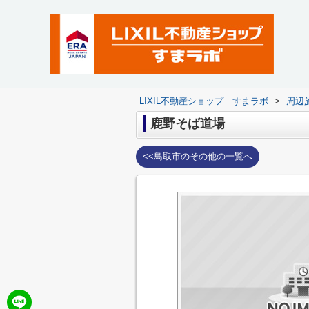
LIXIL不動産ショップ すまラボ
>
周辺
鹿野そば道場
<<鳥取市のその他の一覧へ