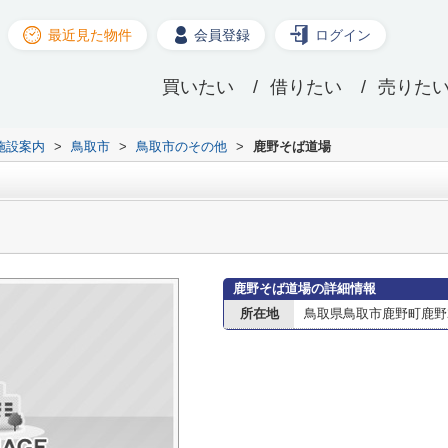
最近見た物件
会員登録
ログイン
買いたい
借りたい
売りた
施設案内
>
鳥取市
>
鳥取市のその他
>
鹿野そば道場
鹿野そば道場の詳細情報
所在地
鳥取県鳥取市鹿野町鹿野24