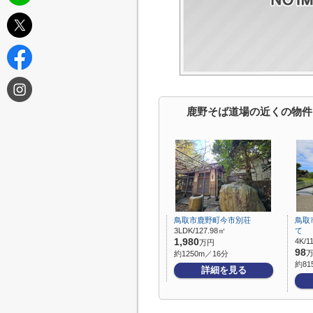
鹿野そば道場の近くの物件
鳥取市鹿野町今市別荘
鳥取
3LDK/127.98㎡
て
1,980
4K/1
万円
98
約1250m／16分
約81
詳細を見る