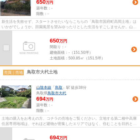
650
万円
築年数：-
階数：-
新生活を失敗せず、スタートさせたいならこちらの「鳥取市国府町高岡土地」は
いかがでしょうか。田園風景を望みゆったりとした生活をすごしませんか。山陰
本線鳥取周辺で土地を探すな...
650
万
円
間取り：-
建物面積：
-（151.50坪）
土地面積：
500.85㎡（151.5坪）
鳥取市大杙土地
売買｜売地
山陰本線
「
鳥取
」駅 徒歩38分
鳥取県
鳥取市
大杙
694
万円
築年数：-
階数：-
土地の購入をお考えの方、コチラの売地をご覧ください。立地する第二種中高層
住居専用地域は、それほど建物が密集したエリアではなく、住むことを目的とし
た住居専用地域です。広さの...
694
万
円