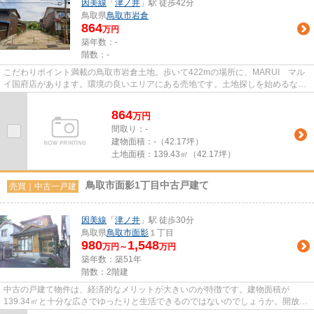
因美線
「
津ノ井
」駅 徒歩42分
鳥取県
鳥取市
岩倉
864
万円
築年数：-
階数：-
こだわりポイント満載の鳥取市岩倉土地。歩いて422mの場所に、MARUI マル
イ国府店があります。環境の良いエリアにある売地です。土地探しを始めるなら
因美線津ノ井周辺がお勧めです。...
864
万
円
間取り：-
建物面積：
-（42.17坪）
土地面積：
139.43㎡（42.17坪）
鳥取市面影1丁目中古戸建て
売買｜中古一戸建
因美線
「
津ノ井
」駅 徒歩30分
鳥取県
鳥取市
面影
１丁目
980
1,548
万円～
万円
築年数：築51年
階数：2階建
中古の戸建て物件は、経済的なメリットが大きいのが特徴です。建物面積が
139.34㎡と十分な広さでゆったりと生活できるのではないのでしょうか。開放感
溢れる室内が魅力の、6LDKの物件...