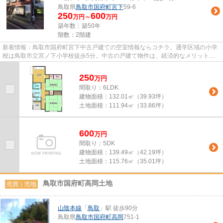
鳥取県
鳥取市
国府町宮下
59-6
250
600
万円～
万円
築年数：築50年
階数：2階建
新着情報：鳥取市国府町宮下中古戸建ての空室情報ならコチラ。通学区域の小学
校は鳥取市立宮ノ下小学校徒歩5分。中古の戸建て物件は、経済的なメリットが
大きいのが特徴です。交通面を...
250
万
円
間取り：6LDK
建物面積：
132.01㎡（39.93坪）
土地面積：
111.94㎡（33.86坪）
600
万
円
間取り：5DK
建物面積：
139.49㎡（42.19坪）
土地面積：
115.76㎡（35.01坪）
鳥取市国府町高岡土地
売買｜売地
山陰本線
「
鳥取
」駅 徒歩90分
鳥取県
鳥取市
国府町高岡
751-1