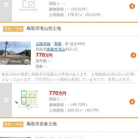
間取り：-
建物面積：
-（53.41坪）
土地面積：
176.57㎡（53.41坪）
鳥取市滝山売土地
売買｜売地
山陰本線
「
鳥取
」駅 徒歩46分
鳥取県
鳥取市
滝山
442-12
770
万円
築年数：-
階数：-
徒歩12分の場所に鳥取市立稲葉山小学校があります。土地面積は164.32㎡(公簿)
となっております。770万円という価格を実現していますので、非常におすすめ
です。鳥取市エリアに強い当社...
770
万
円
間取り：-
建物面積：
-（49.70坪）
土地面積：
164.32㎡（49.7坪）
鳥取市岩倉土地
売買｜売地