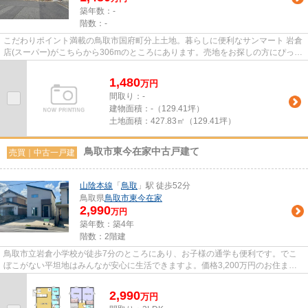
築年数：-
階数：-
こだわりポイント満載の鳥取市国府町分上土地。暮らしに便利なサンマート 岩倉
店(スーパー)がこちらから306mのところにあります。売地をお探しの方にぴった
りの土地がこちらです。鳥取...
1,480
万
円
間取り：-
建物面積：
-（129.41坪）
土地面積：
427.83㎡（129.41坪）
鳥取市東今在家中古戸建て
売買｜中古一戸建
山陰本線
「
鳥取
」駅 徒歩52分
鳥取県
鳥取市
東今在家
2,990
万円
築年数：築4年
階数：2階建
鳥取市立岩倉小学校が徒歩7分のところにあり、お子様の通学も便利です。でこ
ぼこがない平坦地はみんなが安心に生活できますよ。価格3,200万円のお住まい
はこちらです。建物面積100.23...
2,990
万
円