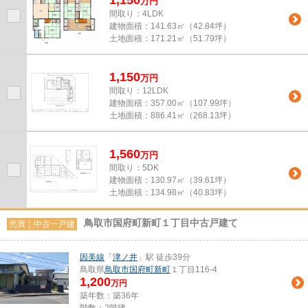
万
円
間取り：4LDK
建物面積：
141.63㎡（42.84坪）
土地面積：
171.21㎡（51.79坪）
1,150
万
円
間取り：12LDK
建物面積：
357.00㎡（107.99坪）
土地面積：
886.41㎡（268.13坪）
1,560
万
円
間取り：5DK
建物面積：
130.97㎡（39.61坪）
土地面積：
134.98㎡（40.83坪）
鳥取市国府町新町１丁目中古戸建て
売買｜中古一戸建
因美線
「
津ノ井
」駅 徒歩39分
鳥取県
鳥取市
国府町新町
１丁目116-4
1,200
万円
築年数：築36年
階数：2階建