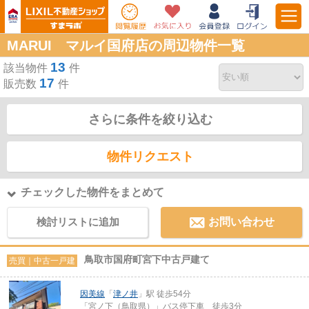
MARUI マルイ国府店の周辺物件一覧
13
該当物件
件
17
販売数
件
さらに条件を絞り込む
物件リクエスト
チェックした物件をまとめて
検討リストに追加
お問い合わせ
鳥取市国府町宮下中古戸建て
売買｜中古一戸建
因美線
「
津ノ井
」駅 徒歩54分
「宮ノ下（鳥取県）」バス停下車 徒歩3分