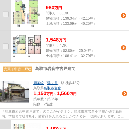
980
万
円
間取り：6LDK
建物面積：
139.34㎡（42.15坪）
土地面積：
133.09㎡（40.25坪）
1,548
万
円
間取り：4DK
建物面積：
82.80㎡（25.04坪）
土地面積：
108.41㎡（32.79坪）
鳥取市岩倉中古戸建て
売買｜中古一戸建
因美線
「
津ノ井
」駅 徒歩42分
鳥取県
鳥取市
岩倉
1,150
1,560
万円～
万円
築年数：築35年
階数：2階建
「鳥取市岩倉中古戸建て」のここがイチオシ。鳥取市立岩倉小学校が通学範囲
内、学校まで徒歩8分。備蓄品を入れることができる床下収納があります。こち
らの物件はキッチンも広々してる...
1,150