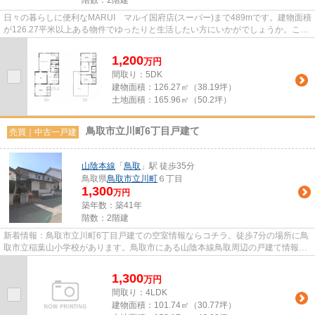
日々の暮らしに便利なMARUI マルイ国府店(スーパー)まで489mです。建物面積
が126.27平米以上ある物件でゆったりと生活したい方にいかがでしょうか。こち
らはファミリー向けの物件です...
1,200
万
円
間取り：5DK
建物面積：
126.27㎡（38.19坪）
土地面積：
165.96㎡（50.2坪）
鳥取市立川町6丁目戸建て
売買｜中古一戸建
山陰本線
「
鳥取
」駅 徒歩35分
鳥取県
鳥取市
立川町
６丁目
1,300
万円
築年数：築41年
階数：2階建
新着情報：鳥取市立川町6丁目戸建ての空室情報ならコチラ。徒歩7分の場所に鳥
取市立稲葉山小学校があります。鳥取市にある山陰本線鳥取周辺の戸建て情報を
豊富に取り扱っています。お...
1,300
万
円
間取り：4LDK
建物面積：
101.74㎡（30.77坪）