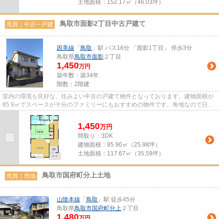
土地面積：
152.17㎡（46.03坪）
鳥取市面影2丁目中古戸建て
売買｜中古一戸建
因美線
「
鳥取
」駅 バス16分 「面影1丁目」 停歩3分
鳥取県
鳥取市
面影
２丁目
1,450
万円
築年数：築34年
階数：2階建
室内の環境も良好な、住みよい中古の戸建て物件となっております。建物面積が
85.9㎡でスペースが十分のファミリーにもおすすめの物件です。角地なので日当
たりも良く健康的な生活に適...
1,450
万
円
間取り：3DK
建物面積：
85.90㎡（25.98坪）
土地面積：
117.67㎡（35.59坪）
鳥取市国府町分上土地
売買｜売地
山陰本線
「
鳥取
」駅 徒歩45分
鳥取県
鳥取市
国府町分上
２丁目
1,480
万円