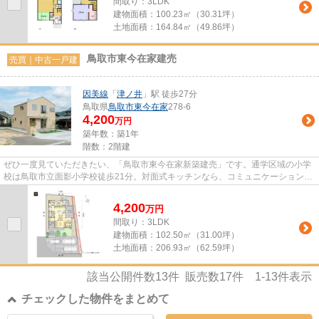
間取り：3LDK
建物面積：
100.23㎡（30.31坪）
土地面積：
164.84㎡（49.86坪）
鳥取市東今在家建売
売買｜中古一戸建
因美線
「
津ノ井
」駅 徒歩27分
鳥取県
鳥取市
東今在家
278-6
4,200
万円
築年数：築1年
階数：2階建
ぜひ一度見ていただきたい、「鳥取市東今在家新築建売」です。通学区域の小学
校は鳥取市立面影小学校徒歩21分。対面式キッチンなら、コミュニケーションを
とりながら料理することがで...
4,200
万
円
間取り：3LDK
建物面積：
102.50㎡（31.00坪）
土地面積：
206.93㎡（62.59坪）
該当公開件数
13
件 販売数
17
件
1-13
件表示
チェックした物件をまとめて