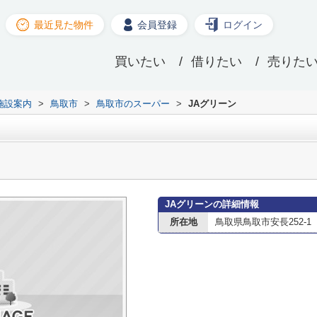
最近見た物件
会員登録
ログイン
買いたい
借りたい
売りた
施設案内
>
鳥取市
>
鳥取市のスーパー
>
JAグリーン
JAグリーンの詳細情報
所在地
鳥取県鳥取市安長252-1