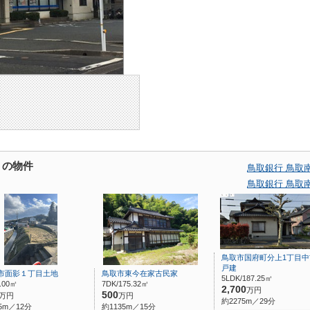
くの物件
鳥取銀行 鳥取
鳥取銀行 鳥取
鳥取市国府町分上1丁目中
戸建
市面影１丁目土地
鳥取市東今在家古民家
5LDK/187.25㎡
0.00㎡
7DK/175.32㎡
2,700
万円
500
万円
万円
約2275m／29分
5m／12分
約1135m／15分