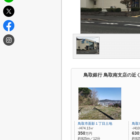
鳥取銀行 鳥取南支店の近
鳥取市面影１丁目土地
鳥取
-/474.13㎡
-/41
350
630
万円
約925m／12分
約92