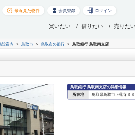
最近見た物件
会員登録
ログイン
買いたい
借りたい
売りた
施設案内
>
鳥取市
>
鳥取市の銀行
>
鳥取銀行 鳥取南支店
鳥取銀行 鳥取南支店の詳細情報
所在地
鳥取県鳥取市正蓮寺３３