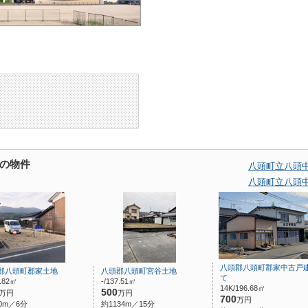
の物件
八頭町立八頭
八頭町立八頭
八頭郡八頭町郡家中古戸
郡八頭町郡家土地
八頭郡八頭町宮谷土地
て
4.82㎡
-/137.51㎡
14K/196.68㎡
500
万円
万円
700
万円
0m／6分
約1134m／15分