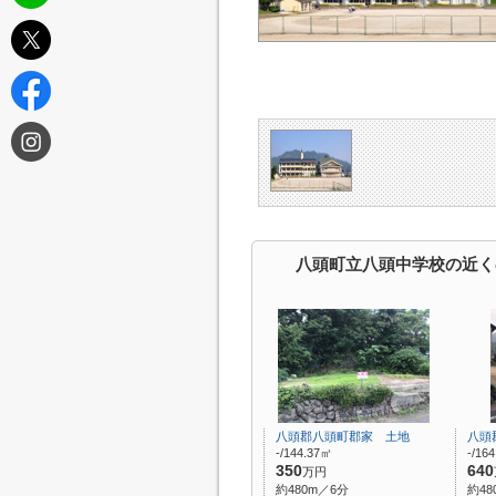
八頭町立八頭中学校の近く
八頭郡八頭町郡家 土地
八頭
-/144.37㎡
-/16
350
640
万円
約480m／6分
約48