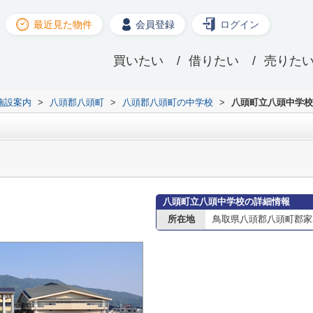
最近見た物件
会員登録
ログイン
買いたい
借りたい
売りた
施設案内
>
八頭郡八頭町
>
八頭郡八頭町の中学校
>
八頭町立八頭中学校
八頭町立八頭中学校の詳細情報
所在地
鳥取県八頭郡八頭町郡家2