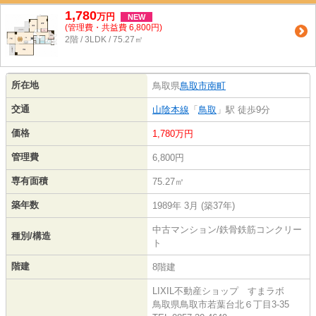
1,780
万
円
NEW
(管理費・共益費 6,800円)
2階 / 3LDK / 75.27㎡
所在地
鳥取県
鳥取市
南町
交通
山陰本線
「
鳥取
」駅 徒歩9分
価格
1,780万円
管理費
6,800円
専有面積
75.27㎡
築年数
1989年 3月 (築37年)
中古マンション/鉄骨鉄筋コンクリー
種別/構造
ト
階建
8階建
LIXIL不動産ショップ すまラボ
鳥取県鳥取市若葉台北６丁目3-35