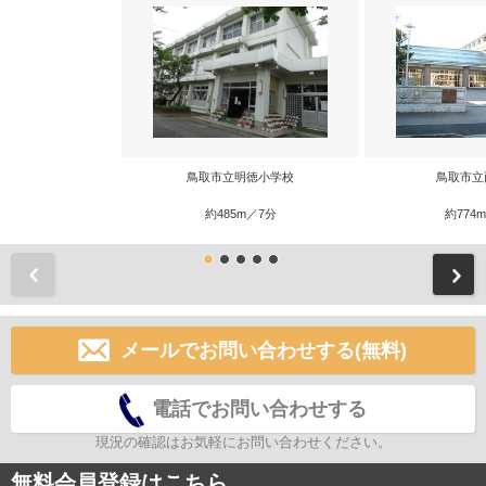
鳥取市立明徳小学校
鳥取市立
約485m／7分
約774
前
メールでお問い合わせする(無料)
電話でお問い合わせする
現況の確認はお気軽にお問い合わせください。
無料会員登録はこちら