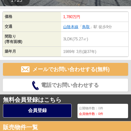
1 / 25
価格
1,780万円
交通
山陰本線
「
鳥取
」駅 徒歩9分
間取り
3LDK(75.27㎡)
(専有面積)
築年月
1989年 3月(築37年)
メールでお問い合わせする(無料)
電話でお問い合わせする
無料会員登録はこちら
公開物件数：
0
件
会員登録
会員物件数：
0
件
販売物件一覧