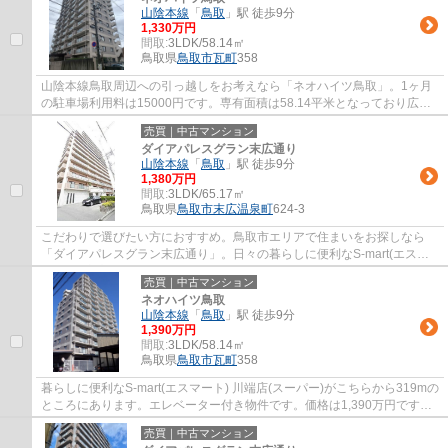
山陰本線
「
鳥取
」駅 徒歩9分
1,330万円
間取:
3LDK/58.14㎡
鳥取県
鳥取市
瓦町
358
山陰本線鳥取周辺への引っ越しをお考えなら「ネオハイツ鳥取」。1ヶ月
の駐車場利用料は15000円です。専有面積は58.14平米となっており広さ
も十分ではないでしょうか。鳥取市なら山陰本...
売買｜中古マンション
ダイアパレスグラン末広通り
山陰本線
「
鳥取
」駅 徒歩9分
1,380万円
間取:
3LDK/65.17㎡
鳥取県
鳥取市
末広温泉町
624-3
こだわりで選びたい方におすすめ。鳥取市エリアで住まいをお探しなら
「ダイアパレスグラン末広通り」。日々の暮らしに便利なS-mart(エスマ
ート) 末広店(スーパー)まで288mです。山陰本...
売買｜中古マンション
ネオハイツ鳥取
山陰本線
「
鳥取
」駅 徒歩9分
1,390万円
間取:
3LDK/58.14㎡
鳥取県
鳥取市
瓦町
358
暮らしに便利なS-mart(エスマート) 川端店(スーパー)がこちらから319mの
ところにあります。エレベーター付き物件です。価格は1,390万円です。
新しいお住まいにいかがでしょうか。山陰...
売買｜中古マンション