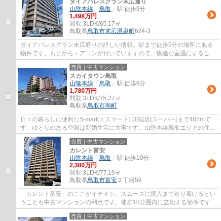
ダイアパレスグラン末広通り
山陰本線
「
鳥取
」駅 徒歩9分
1,498万円
間取:
3LDK/65.17㎡
鳥取県
鳥取市
末広温泉町
624-3
ダイアパレスグラン末広通りの詳しい情報。駅まで徒歩9分の場所にある
物件です。もとからエアコンが付いていますので、快適な室温にすること
ができます。好条件で快適な住み心地の1,74...
売買｜中古マンション
スカイタウン鳥取
山陰本線
「
鳥取
」駅 徒歩9分
1,780万円
間取:
3LDK/75.27㎡
鳥取県
鳥取市
南町
日々の暮らしに便利なS-mart(エスマート) 川端店(スーパー)まで485mで
す。ゆとりのある空間は新婚生活に大事です。山陰本線鳥取エリアの住ま
いがお勧めです。疑問点など、0857-30-4649...
売買｜中古マンション
カレント富安
山陰本線
「
鳥取
」駅 徒歩10分
2,380万円
間取:
3LDK/77.19㎡
鳥取県
鳥取市
富安
２丁目59
「カレント富安」のここがイチオシ。スムーズに購入まで辿り着けるとい
うことも中古マンションの利点です。徒歩10分圏内に立地する物件です。
この物件は15階建てとなっており、見晴ら...
売買｜中古マンション