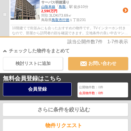
サーパス明徳通り
山陰本線
「
鳥取
」駅 徒歩10分
2,590万円
間取:
3LDK/73.69㎡
鳥取県
鳥取市
行徳
１丁目231
10階建てで街並みにも合ったおすすめの物件です。TVインターホン付き
なので、部屋から訪問者の顔を確認できます。立地条件の良い中古マンシ
ョンは生活の質を高めてくれます。鳥取市の...
該当公開件数
7
件
1-7
件表示
チェックした物件をまとめて
検討リストに追加
お問い合わせ
無料会員登録はこちら
公開物件数：
0
件
会員登録
会員物件数：
0
件
さらに条件を絞り込む
物件リクエスト