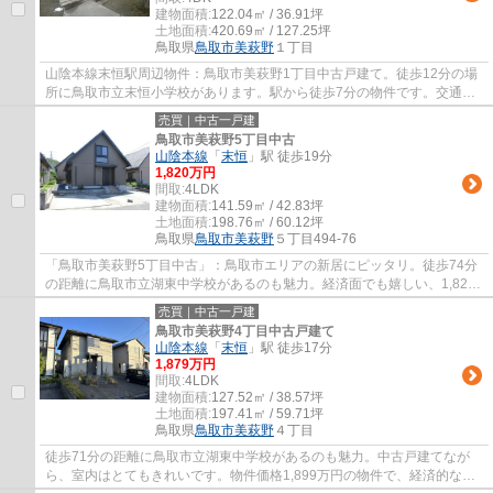
建物面積:
122.04㎡ / 36.91坪
土地面積:
420.69㎡ / 127.25坪
鳥取県
鳥取市
美萩野
１丁目
山陰本線末恒駅周辺物件：鳥取市美萩野1丁目中古戸建て。徒歩12分の場
所に鳥取市立末恒小学校があります。駅から徒歩7分の物件です。交通の
利便性が高い暮らしをお望みなら、山陰本線...
売買｜中古一戸建
鳥取市美萩野5丁目中古
山陰本線
「
末恒
」駅 徒歩19分
1,820万円
間取:
4LDK
建物面積:
141.59㎡ / 42.83坪
土地面積:
198.76㎡ / 60.12坪
鳥取県
鳥取市
美萩野
５丁目494-76
「鳥取市美萩野5丁目中古」：鳥取市エリアの新居にピッタリ。徒歩74分
の距離に鳥取市立湖東中学校があるのも魅力。経済面でも嬉しい、1,820
万円の魅力的な物件です。鳥取市で一戸建て...
売買｜中古一戸建
鳥取市美萩野4丁目中古戸建て
山陰本線
「
末恒
」駅 徒歩17分
1,879万円
間取:
4LDK
建物面積:
127.52㎡ / 38.57坪
土地面積:
197.41㎡ / 59.71坪
鳥取県
鳥取市
美萩野
４丁目
徒歩71分の距離に鳥取市立湖東中学校があるのも魅力。中古戸建てなが
ら、室内はとてもきれいです。物件価格1,899万円の物件で、経済的な圧