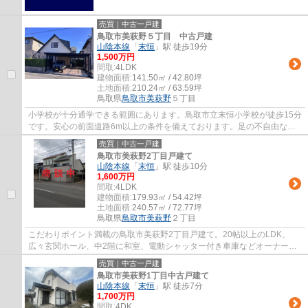
売買｜中古一戸建
鳥取市美萩野５丁目 中古戸建
山陰本線
「
末恒
」駅 徒歩19分
1,500万円
間取:
4LDK
建物面積:
141.50㎡ / 42.80坪
土地面積:
210.24㎡ / 63.59坪
鳥取県
鳥取市
美萩野
５丁目
小学校が十分通学できる範囲にあります。鳥取市立末恒小学校が徒歩15分
です。安心の前面道路6m以上の条件を備えております。足の不自由な人
も楽に移動することができる平坦地です。杉...
売買｜中古一戸建
鳥取市美萩野2丁目戸建て
山陰本線
「
末恒
」駅 徒歩10分
1,600万円
間取:
4LDK
建物面積:
179.93㎡ / 54.42坪
土地面積:
240.57㎡ / 72.77坪
鳥取県
鳥取市
美萩野
２丁目
こだわりポイント満載の鳥取市美萩野2丁目戸建て。20帖以上のLDK、
広々玄関ホール、中2階に和室、電動シャッター付き車庫などオーナー様
こだわりの一戸建てを是非ご覧ください。すまラ...
売買｜中古一戸建
鳥取市美萩野1丁目中古戸建て
山陰本線
「
末恒
」駅 徒歩7分
1,700万円
間取:
4DK