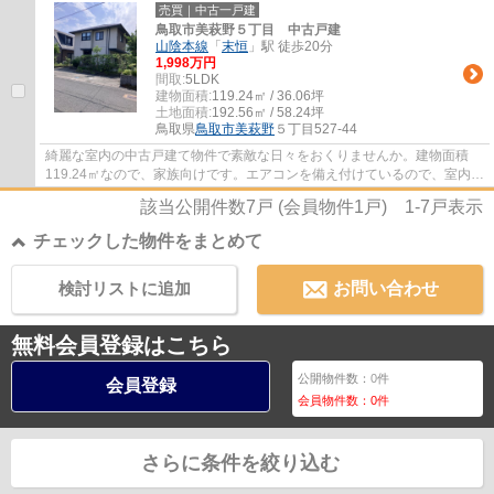
迫の無い生活を実現。当社がご案内する鳥取市...
売買｜中古一戸建
鳥取市美萩野５丁目 中古戸建
山陰本線
「
末恒
」駅 徒歩20分
1,998万円
間取:
5LDK
建物面積:
119.24㎡ / 36.06坪
土地面積:
192.56㎡ / 58.24坪
鳥取県
鳥取市
美萩野
５丁目527-44
綺麗な室内の中古戸建て物件で素敵な日々をおくりませんか。建物面積
119.24㎡なので、家族向けです。エアコンを備え付けているので、室内環
境を快適にすることができますよ。利便性に...
該当公開件数
7
戸 (会員物件
1
戸)
1-7
戸表示
チェックした物件をまとめて
検討リストに追加
お問い合わせ
無料会員登録はこちら
公開物件数：
0
件
会員登録
会員物件数：
0
件
さらに条件を絞り込む