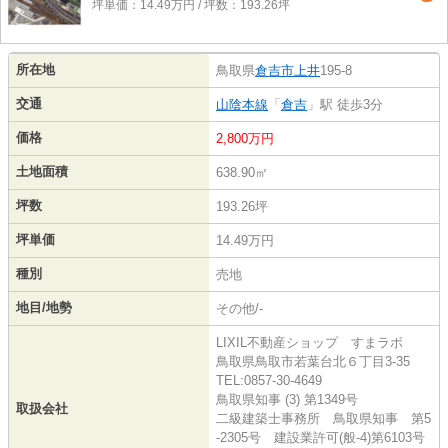
坪単価：14.49万円 / 坪数：193.26坪
所在地
鳥取県
倉吉市
上井
195-8
交通
山陰本線
「
倉吉
」駅 徒歩3分
価格
2,800万円
土地面積
638.90㎡
坪数
193.26坪
坪単価
14.49万円
種別
売地
地目/地勢
その他/-
LIXIL不動産ショップ すまラボ
鳥取県鳥取市若葉台北６丁目3-35
TEL:0857-30-4649
鳥取県知事 (3) 第1349号
取扱会社
二級建築士事務所 鳥取県知事 第5
-2305号 建設業許可(般-4)第6103号