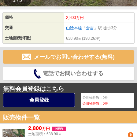
1 / 5
価格
2,800万円
交通
山陰本線
「
倉吉
」駅 徒歩3分
土地面積(坪数)
638.90㎡(193.26坪)
メールでお問い合わせする(無料)
電話でお問い合わせする
無料会員登録はこちら
公開物件数：
0
件
会員登録
会員物件数：
0
件
販売物件一覧
2,800
万
円
NEW
土地面積：638.90㎡