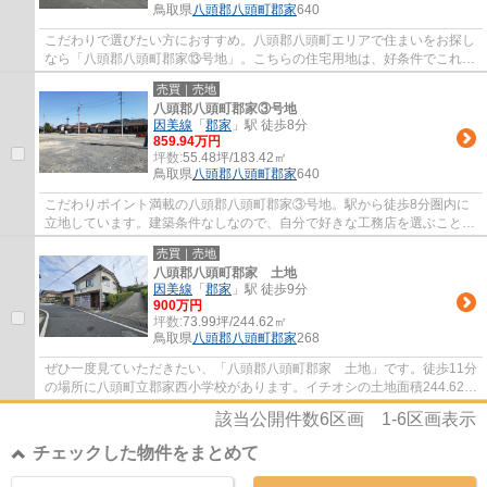
鳥取県
八頭郡八頭町
郡家
640
こだわりで選びたい方におすすめ。八頭郡八頭町エリアで住まいをお探し
なら「八頭郡八頭町郡家⑬号地」。こちらの住宅用地は、好条件でこれか
らマイホームをお考えの方におすすめです。...
売買｜売地
八頭郡八頭町郡家③号地
因美線
「
郡家
」駅 徒歩8分
859.94万円
坪数:
55.48坪/183.42㎡
鳥取県
八頭郡八頭町
郡家
640
こだわりポイント満載の八頭郡八頭町郡家③号地。駅から徒歩8分圏内に
立地しています。建築条件なしなので、自分で好きな工務店を選ぶことが
できます。八頭郡八頭町の土地情報は情報量...
売買｜売地
八頭郡八頭町郡家 土地
因美線
「
郡家
」駅 徒歩9分
900万円
坪数:
73.99坪/244.62㎡
鳥取県
八頭郡八頭町
郡家
268
ぜひ一度見ていただきたい、「八頭郡八頭町郡家 土地」です。徒歩11分
の場所に八頭町立郡家西小学校があります。イチオシの土地面積244.62㎡
(公簿)の土地です。お薦めの因美線郡家周...
該当公開件数
6
区画
1-6
区画表示
チェックした物件をまとめて