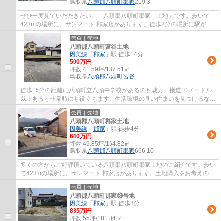
鳥取県
八頭郡八頭町
郡家
219-3
ぜひ一度見ていただきたい、「八頭郡八頭町郡家 土地」です。歩いて
423mの場所に、サンマート 郡家店があります。徒歩2分の場所に駅があ
ります。不動産情報をお探しなら、ぜひ当社に...
売買｜売地
八頭郡八頭町宮谷土地
因美線
「
郡家
」駅 徒歩14分
500万円
坪数:
41.59坪/137.51㎡
鳥取県
八頭郡八頭町
宮谷
徒歩15分の距離に八頭町立八頭中学校があるのも魅力。接道10メートル
以上あると非常時にも役立ちます。生活環境の良い住まいを見つけるな
ら、地域密着の杉内 すまラボへご連絡くださ...
売買｜売地
八頭郡八頭町郡家土地
因美線
「
郡家
」駅 徒歩4分
640万円
坪数:
49.85坪/164.82㎡
鳥取県
八頭郡八頭町
郡家
666-10
多くの方からご好評頂いている八頭郡八頭町郡家土地のご紹介です。歩い
て423mの場所に、サンマート 郡家店があります。土地購入をお考えの方
に好条件の売地が多数あります。平坦地なの...
売買｜売地
八頭郡八頭町郡家⑬号地
因美線
「
郡家
」駅 徒歩8分
835万円
坪数:
55坪/181.84㎡