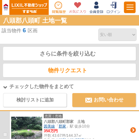
八頭郡八頭町 土地一覧
6
該当物件
区画
さらに条件を絞り込む
物件リクエスト
チェックした物件をまとめて
検討リストに追加
お問い合わせ
売買｜売地
八頭郡八頭町郡家 土地
因美線
「
郡家
」駅 徒歩10分
350万円
坪数:
43.67坪/144.37㎡