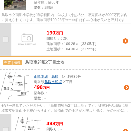
築年数：築56年
階数：2階建
鳥取市立面影小学校が通学範囲内、学校まで徒歩6分。販売価格が3000万円以内
に抑えられています。建物面積109.28平米の物件は住み心地が良いと評判です。
鳥取市に位置する山陰本線鳥取...
190
万
円
間取り：5DK
建物面積：
109.28㎡（33.05坪）
土地面積：
104.30㎡（31.55坪）
鳥取市卯垣2丁目土地
売買｜売地
山陰本線
「
鳥取
」駅 徒歩39分
鳥取県
鳥取市
卯垣
２丁目
498
万円
築年数：-
階数：-
ぜひ一度見ていただきたい、「鳥取市卯垣2丁目土地」です。徒歩3分の場所に鳥
取市立稲葉山小学校があります。経済面での圧迫が相場より低く、その分心に余
裕が生まれる498万円の土地で...
498
万
円
間取り：-