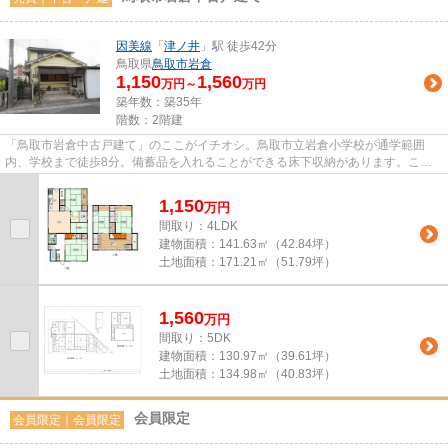
因美線
「
津ノ井
」駅 徒歩42分
鳥取県
鳥取市
岩倉
1,150
1,560
万円～
万円
築年数：築35年
階数：2階建
「鳥取市岩倉中古戸建て」のここがイチオシ。鳥取市立岩倉小学校が通学範囲
内、学校まで徒歩8分。備蓄品を入れることができる床下収納があります。こち
らの物件はキッチンも広々してる...
1,150
万
円
間取り：4LDK
建物面積：
141.63㎡（42.84坪）
土地面積：
171.21㎡（51.79坪）
1,560
万
円
間取り：5DK
建物面積：
130.97㎡（39.61坪）
土地面積：
134.98㎡（40.83坪）
会員限定
会員限定
｜
会員限定