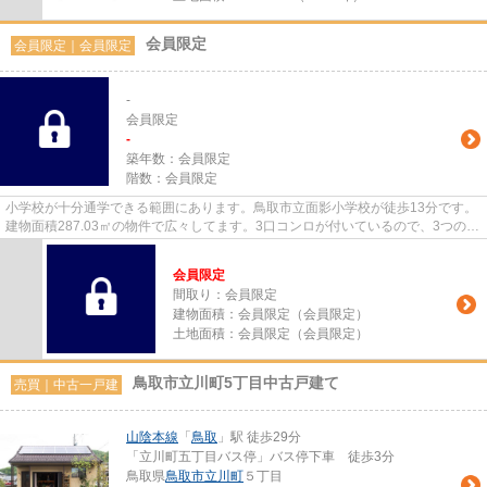
会員限定
会員限定
｜
会員限定
-
会員限定
-
築年数：
会員限定
階数：
会員限定
小学校が十分通学できる範囲にあります。鳥取市立面影小学校が徒歩13分です。
建物面積287.03㎡の物件で広々してます。3口コンロが付いているので、3つの料
理を同時に進められて時短に...
会員限定
間取り：
会員限定
建物面積：
会員限定
（
会員限定
）
土地面積：
会員限定
（
会員限定
）
鳥取市立川町5丁目中古戸建て
売買｜中古一戸建
山陰本線
「
鳥取
」駅 徒歩29分
「立川町五丁目バス停」バス停下車 徒歩3分
鳥取県
鳥取市
立川町
５丁目