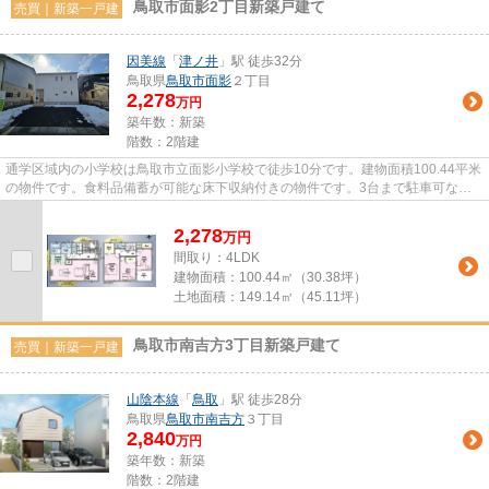
鳥取市面影2丁目新築戸建て
売買｜新築一戸建
因美線
「
津ノ井
」駅 徒歩32分
鳥取県
鳥取市
面影
２丁目
2,278
万円
築年数：新築
階数：2階建
通学区域内の小学校は鳥取市立面影小学校で徒歩10分です。建物面積100.44平米
の物件です。食料品備蓄が可能な床下収納付きの物件です。3台まで駐車可なの
で、たくさん車を所有している...
2,278
万
円
間取り：4LDK
建物面積：
100.44㎡（30.38坪）
土地面積：
149.14㎡（45.11坪）
鳥取市南吉方3丁目新築戸建て
売買｜新築一戸建
山陰本線
「
鳥取
」駅 徒歩28分
鳥取県
鳥取市
南吉方
３丁目
2,840
万円
築年数：新築
階数：2階建