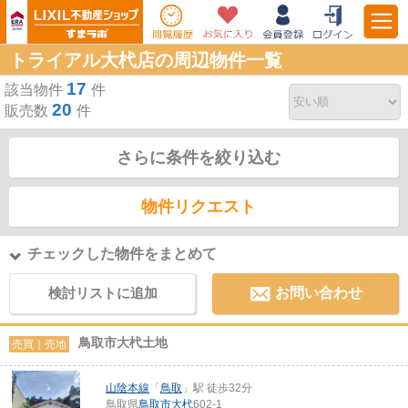
トライアル大杙店の周辺物件一覧
17
該当物件
件
20
販売数
件
さらに条件を絞り込む
物件リクエスト
チェックした物件をまとめて
検討リストに追加
お問い合わせ
鳥取市大杙土地
売買｜売地
山陰本線
「
鳥取
」駅 徒歩32分
鳥取県
鳥取市
大杙
602-1