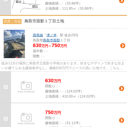
建物面積：
-（33.86坪）
土地面積：
111.95㎡（33.86坪）
鳥取市面影１丁目土地
売買｜売地
因美線
「
津ノ井
」駅 徒歩29分
鳥取県
鳥取市
面影
１丁目
630
750
万円～
万円
築年数：-
階数：-
徒歩12分の場所に鳥取市立面影小学校があります。好きなデザインで好きな住ま
いが建てられる建築条件なし。価格630万円でニーズの高い土地です。こちらの
土地は前面道路6m以上です。因...
630
万
円
間取り：-
建物面積：
-（124.02坪）
土地面積：
410.00㎡（124.02坪）
750
万
円
間取り：-
建物面積：
-（51.11坪）