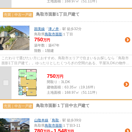
土地面積：
168.97㎡（51.11坪）
鳥取市面影1丁目戸建て
売買｜中古一戸建
因美線
「
津ノ井
」駅 徒歩32分
鳥取県
鳥取市
面影
１丁目
750
万円
築年数：築47年
階数：1階建
こだわりで選びたい方におすすめ。鳥取市エリアで住まいをお探しなら「鳥取市
面影1丁目戸建て」。ゆったりとしたくつろぎの空間のある、平屋3LDKの物件で
す。不動産情報はもちろんのこ...
750
万
円
間取り：3LDK
建物面積：
63.35㎡（19.16坪）
土地面積：
168.97㎡（51.11坪）
鳥取市面影１丁目中古戸建て
売買｜中古一戸建
山陰本線
「
鳥取
」駅 徒歩39分
鳥取県
鳥取市
面影
１丁目3-11
780
1,548
万円～
万円