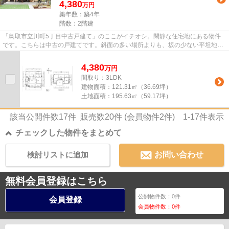
4,380
万円
築年数：築4年
階数：2階建
「鳥取市立川町5丁目中古戸建て」のここがイチオシ。閑静な住宅地にある物件
です。こちらは中古の戸建てです。斜面の多い場所よりも、坂の少ない平坦地で
の生活はいかがですか。鳥取市...
4,380
万
円
間取り：3LDK
建物面積：
121.31㎡（36.69坪）
土地面積：
195.63㎡（59.17坪）
該当公開件数
17
件 販売数
20
件 (会員物件
2
件)
1-17
件表示
チェックした物件をまとめて
検討リストに追加
お問い合わせ
無料会員登録はこちら
公開物件数：
0
件
会員登録
会員物件数：
0
件