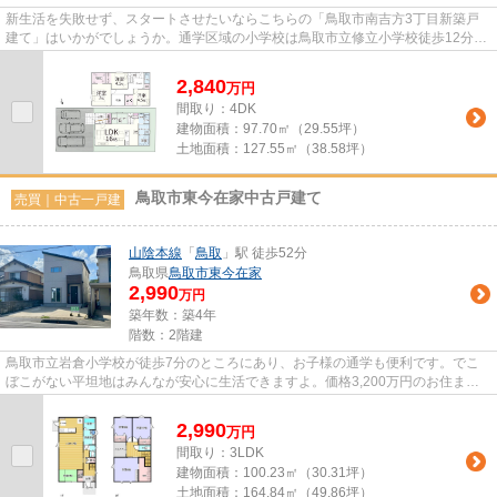
新生活を失敗せず、スタートさせたいならこちらの「鳥取市南吉方3丁目新築戸
建て」はいかがでしょうか。通学区域の小学校は鳥取市立修立小学校徒歩12分。
フローリングは掃除が簡単です...
2,840
万
円
間取り：4DK
建物面積：
97.70㎡（29.55坪）
土地面積：
127.55㎡（38.58坪）
鳥取市東今在家中古戸建て
売買｜中古一戸建
山陰本線
「
鳥取
」駅 徒歩52分
鳥取県
鳥取市
東今在家
2,990
万円
築年数：築4年
階数：2階建
鳥取市立岩倉小学校が徒歩7分のところにあり、お子様の通学も便利です。でこ
ぼこがない平坦地はみんなが安心に生活できますよ。価格3,200万円のお住まい
はこちらです。建物面積100.23...
2,990
万
円
間取り：3LDK
建物面積：
100.23㎡（30.31坪）
土地面積：
164.84㎡（49.86坪）