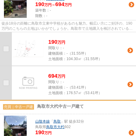
190
694
万円～
万円
築年数：-
階数：-
徒歩18分の距離に鳥取市立東中学校があるのも魅力。幅広い方にご好評の、190
万円のこちらの土地はいかがでしょうか。鳥取市で土地購入を検討されているな
ら、0857-30-4649またはsumala...
190
万
円
間取り：-
建物面積：
-（31.55坪）
土地面積：
104.30㎡（31.55坪）
694
万
円
間取り：-
建物面積：
-（53.41坪）
土地面積：
176.57㎡（53.41坪）
鳥取市大杙中古一戸建て
売買｜中古一戸建
山陰本線
「
鳥取
」駅 徒歩32分
鳥取県
鳥取市
大杙
602
190
万円