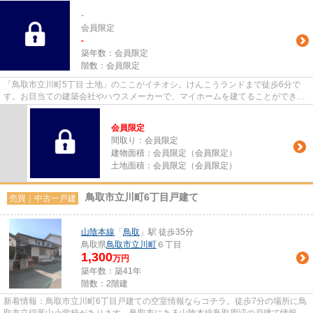
-
会員限定
-
築年数：
会員限定
階数：
会員限定
「鳥取市立川町5丁目 土地」のここがイチオシ。けんこうランドまで徒歩6分で
す。お目当ての建築会社やハウスメーカーで、マイホームを建てることができる
建築条件なし。経験と知識豊富...
会員限定
間取り：
会員限定
建物面積：
会員限定
（
会員限定
）
土地面積：
会員限定
（
会員限定
）
鳥取市立川町6丁目戸建て
売買｜中古一戸建
山陰本線
「
鳥取
」駅 徒歩35分
鳥取県
鳥取市
立川町
６丁目
1,300
万円
築年数：築41年
階数：2階建
新着情報：鳥取市立川町6丁目戸建ての空室情報ならコチラ。徒歩7分の場所に鳥
取市立稲葉山小学校があります。鳥取市にある山陰本線鳥取周辺の戸建て情報を