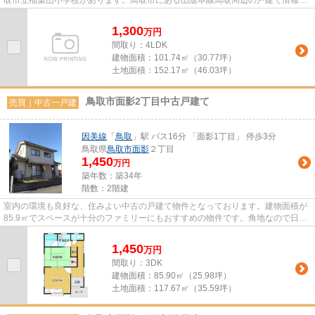
豊富に取り扱っています。お...
1,300
万
円
間取り：4LDK
建物面積：
101.74㎡（30.77坪）
土地面積：
152.17㎡（46.03坪）
鳥取市面影2丁目中古戸建て
売買｜中古一戸建
因美線
「
鳥取
」駅 バス16分 「面影1丁目」 停歩3分
鳥取県
鳥取市
面影
２丁目
1,450
万円
築年数：築34年
階数：2階建
室内の環境も良好な、住みよい中古の戸建て物件となっております。建物面積が
85.9㎡でスペースが十分のファミリーにもおすすめの物件です。角地なので日当
たりも良く健康的な生活に適...
1,450
万
円
間取り：3DK
建物面積：
85.90㎡（25.98坪）
土地面積：
117.67㎡（35.59坪）