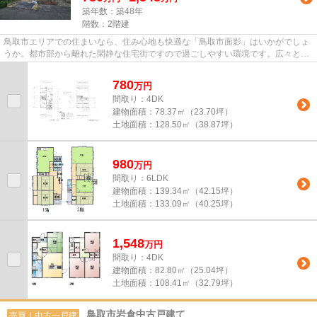
築年数：築48年
階数：2階建
鳥取市エリアでの住まいなら、住み心地も快適な「鳥取市面影」はいかがでしょ
うか。都市部から離れた閑静な住宅街ですので過ごしやすい環境です。広々とし
て段差の少ない平坦地は日常...
780
万
円
間取り：4DK
建物面積：
78.37㎡（23.70坪）
土地面積：
128.50㎡（38.87坪）
980
万
円
間取り：6LDK
建物面積：
139.34㎡（42.15坪）
土地面積：
133.09㎡（40.25坪）
1,548
万
円
間取り：4DK
建物面積：
82.80㎡（25.04坪）
土地面積：
108.41㎡（32.79坪）
鳥取市岩倉中古戸建て
売買｜中古一戸建