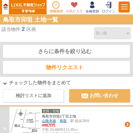
鳥取市卯垣 土地一覧
2
該当物件
区画
さらに条件を絞り込む
物件リクエスト
チェックした物件をまとめて
検討リストに追加
お問い合わせ
売買｜売地
鳥取市卯垣2丁目土地
山陰本線
「
鳥取
」駅 徒歩39分
498万円
坪数:
33.86坪/111.95㎡