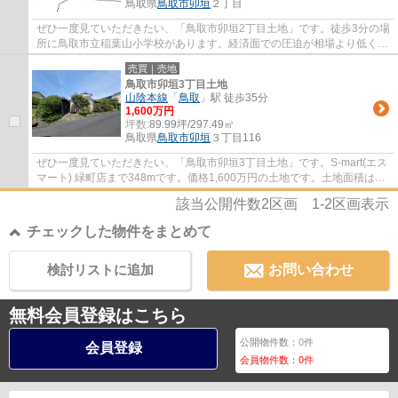
鳥取県
鳥取市
卯垣
２丁目
ぜひ一度見ていただきたい、「鳥取市卯垣2丁目土地」です。徒歩3分の場
所に鳥取市立稲葉山小学校があります。経済面での圧迫が相場より低く、
その分心に余裕が生まれる498万円の土地で...
売買｜売地
鳥取市卯垣3丁目土地
山陰本線
「
鳥取
」駅 徒歩35分
1,600万円
坪数:
89.99坪/297.49㎡
鳥取県
鳥取市
卯垣
３丁目116
ぜひ一度見ていただきたい、「鳥取市卯垣3丁目土地」です。S-mart(エス
マート) 緑町店まで348mです。価格1,600万円の土地です。土地面積は
297.49㎡(公簿)となっております。鳥取市で土...
該当公開件数
2
区画
1-2
区画表示
チェックした物件をまとめて
検討リストに追加
お問い合わせ
無料会員登録はこちら
公開物件数：
0
件
会員登録
会員物件数：
0
件