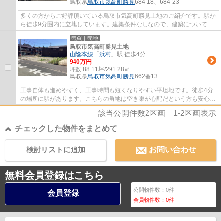
鳥取県
鳥取市
気高町勝見
684-18、684-23
多くの方からご好評頂いている鳥取市気高町勝見土地のご紹介です。駅か
ら徒歩9分圏内に立地しています。建築条件なしなので、建築についてじ
っくり考えられるというメリットがあります...
売買｜売地
鳥取市気高町勝見土地
山陰本線
「
浜村
」駅 徒歩4分
940万円
坪数:
88.11坪/291.28㎡
鳥取県
鳥取市
気高町勝見
662番13
工事自体も進めやすく、工事時間も短くなりやすい平坦地です。徒歩4分
の場所に駅があります。こちらの角地は空き巣が心配だという方も安心で
す。土地面積は291.28㎡(公簿)となっていま...
該当公開件数
2
区画
1-2
区画表示
チェックした物件をまとめて
検討リストに追加
お問い合わせ
無料会員登録はこちら
公開物件数：
0
件
会員登録
会員物件数：
0
件