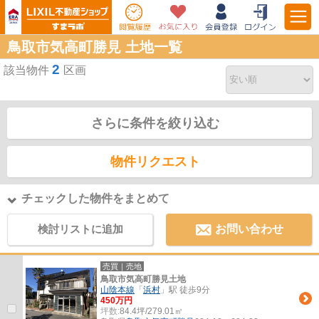
鳥取市気高町勝見 土地一覧
2
該当物件
区画
さらに条件を絞り込む
物件リクエスト
チェックした物件をまとめて
検討リストに追加
お問い合わせ
売買｜売地
鳥取市気高町勝見土地
山陰本線
「
浜村
」駅 徒歩9分
450万円
坪数:
84.4坪/279.01㎡