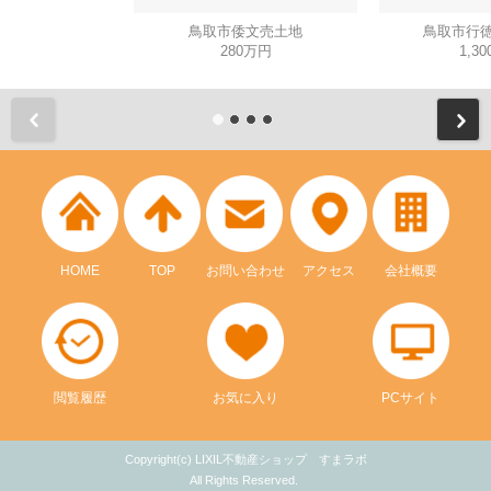
鳥取市倭文売土地
鳥取市行徳
280万円
1,3
HOME
TOP
お問い合わせ
アクセス
会社概要
閲覧履歴
お気に入り
PCサイト
Copyright(c) LIXIL不動産ショップ すまラボ
All Rights Reserved.