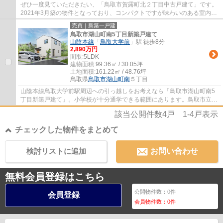
ぜひ一度見ていただきたい、「鳥取市賀露町北２丁目中古戸建て」です。
2021年3月築の物件となっており、コンパクトですが味わいのある室内が
魅力となっています。当社では、鳥取市エリ...
売買｜新築一戸建
鳥取市湖山町南5丁目新築戸建て
山陰本線
「
鳥取大学前
」駅 徒歩8分
2,890万円
間取:
5LDK
建物面積:
99.36㎡ / 30.05坪
土地面積:
161.22㎡ / 48.76坪
鳥取県
鳥取市
湖山町南
５丁目
山陰本線鳥取大学前駅周辺への引っ越しをお考えなら「鳥取市湖山町南5
丁目新築戸建て」。小学校が十分通学できる範囲にあります。鳥取市立湖
山小学校が徒歩13分です。こちらはTVインタ...
該当公開件数
4
戸
1-4
戸表示
チェックした物件をまとめて
検討リストに追加
お問い合わせ
無料会員登録はこちら
公開物件数：
0
件
会員登録
会員物件数：
0
件