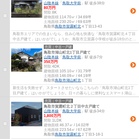
山陰本線
「
鳥取大学前
」駅 徒歩38分
80万円
間取:
8K
建物面積:
114.70㎡ / 34.69坪
土地面積:
230.20㎡ / 69.63坪
鳥取県
鳥取市
賀露町北
４丁目13-43
鳥取市エリアでの住まいなら、住み心地も快適な「鳥取市賀露町北４丁目
中古戸建て」はいかがでしょうか。鳥取市立賀露小学校が徒歩18分のとこ
ろにあり、お子様の通学も便利です。一戸...
売買｜中古一戸建
鳥取市湖山町北1丁目戸建て
山陰本線
「
鳥取大学前
」駅 徒歩7分
350万円
間取:
4DK
建物面積:
105.10㎡ / 31.79坪
土地面積:
146.09㎡ / 44.19坪
鳥取県
鳥取市
湖山町北
１丁目
新生活を失敗せず、スタートさせたいならこちらの「鳥取市湖山町北1丁
目戸建て」はいかがでしょうか。日々の暮らしに便利なエスマート湖山店
(スーパー)が、物件から323mのところにあり...
売買｜中古一戸建
鳥取市賀露町北２丁目中古戸建て
山陰本線
「
鳥取大学前
」駅 徒歩34分
1,800万円
間取:
1LDK
建物面積:
46.37㎡ / 14.02坪
土地面積:
223.54㎡ / 67.62坪
鳥取県
鳥取市
賀露町北
２丁目3-18-1