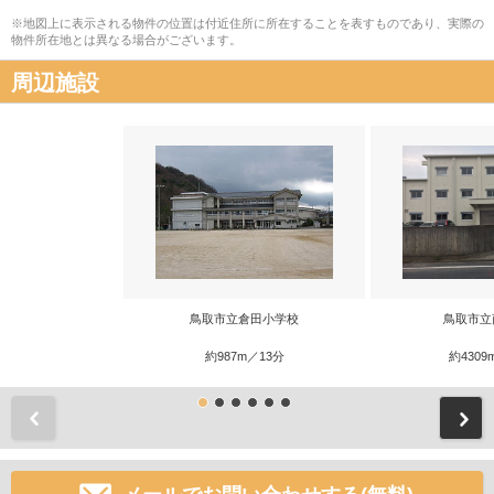
※地図上に表示される物件の位置は付近住所に所在することを表すものであり、実際の
物件所在地とは異なる場合がございます。
周辺施設
鳥取市立倉田小学校
鳥取市立
約987m／13分
約4309
前