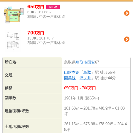
650
万
円
NEW
6DK / 161.68㎡
2階建 / 中古一戸建/木造
700
万
円
13DK / 201.78㎡
2階建 / 中古一戸建/木造
所在地
鳥取県
鳥取市
国安
67
山陰本線
「
鳥取
」駅 徒歩56分
交通
因美線
「
津ノ井
」駅 徒歩44分
価格
650万円～700万円
築年数
1961年 1月 (築65年)
161.68㎡～201.78㎡/48.9坪～61.03
建物面積/坪数
坪
261.15㎡～675.98㎡/78.99坪～204.4
土地面積/坪数
8坪