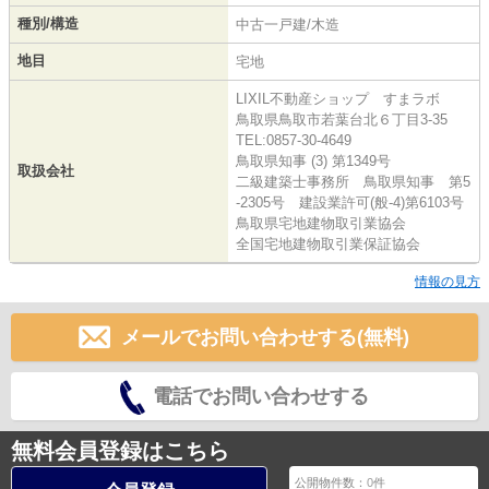
種別/構造
中古一戸建/木造
地目
宅地
LIXIL不動産ショップ すまラボ
鳥取県鳥取市若葉台北６丁目3-35
TEL:0857-30-4649
鳥取県知事 (3) 第1349号
取扱会社
二級建築士事務所 鳥取県知事 第5
-2305号 建設業許可(般-4)第6103号
鳥取県宅地建物取引業協会
全国宅地建物取引業保証協会
情報の見方
メールでお問い合わせする(無料)
電話でお問い合わせする
無料会員登録はこちら
公開物件数：
0
件