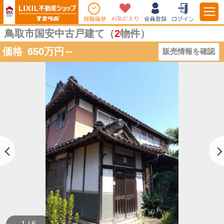
鳥取市国安中古戸建て（
2
物件）
価格
650
万円～
販売情報を確認