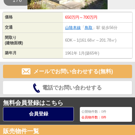
1 / 6
価格
650万円～700万円
交通
山陰本線
「
鳥取
」駅 徒歩56分
間取り
6DK～1(161.68㎡～201.78㎡)
(建物面積)
築年月
1961年 1月(築65年)
メールでお問い合わせする(無料)
電話でお問い合わせする
無料会員登録はこちら
公開物件数：
0
件
会員登録
会員物件数：
0
件
販売物件一覧