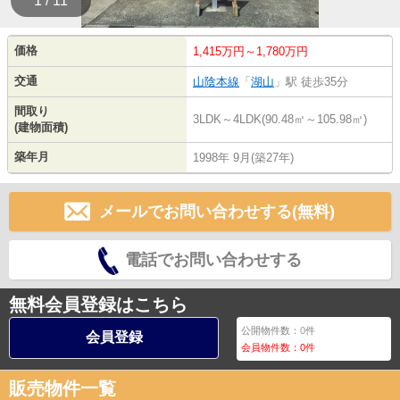
1 / 11
価格
1,415万円～1,780万円
交通
山陰本線
「
湖山
」駅 徒歩35分
間取り
3LDK～4LDK(90.48㎡～105.98㎡)
(建物面積)
築年月
1998年 9月(築27年)
メールでお問い合わせする(無料)
電話でお問い合わせする
無料会員登録はこちら
公開物件数：
0
件
会員登録
会員物件数：
0
件
販売物件一覧