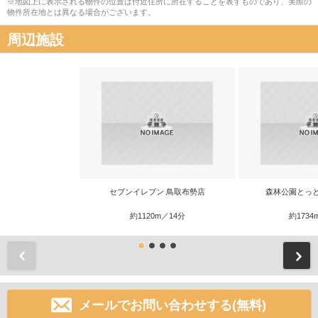
※地図上に表示される物件の位置は付近住所に所在することを表すものであり、実際の
物件所在地とは異なる場合がございます。
周辺施設
セブンイレブン 鳥取布勢店
森林公園とっ
約1120m／14分
約1734
前
メールでお問い合わせする(無料)