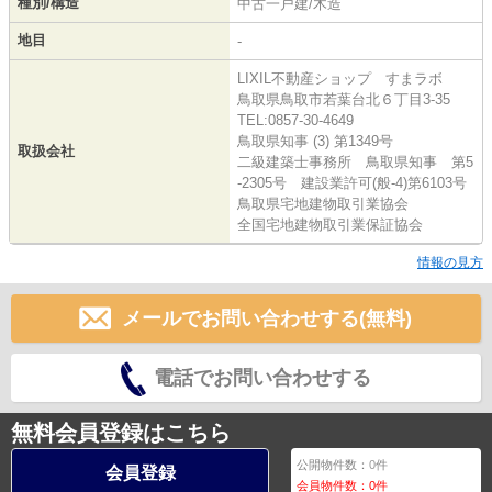
種別/構造
中古一戸建/木造
地目
-
LIXIL不動産ショップ すまラボ
鳥取県鳥取市若葉台北６丁目3-35
TEL:0857-30-4649
鳥取県知事 (3) 第1349号
取扱会社
二級建築士事務所 鳥取県知事 第5
-2305号 建設業許可(般-4)第6103号
鳥取県宅地建物取引業協会
全国宅地建物取引業保証協会
情報の見方
メールでお問い合わせする(無料)
電話でお問い合わせする
無料会員登録はこちら
公開物件数：
0
件
会員登録
会員物件数：
0
件