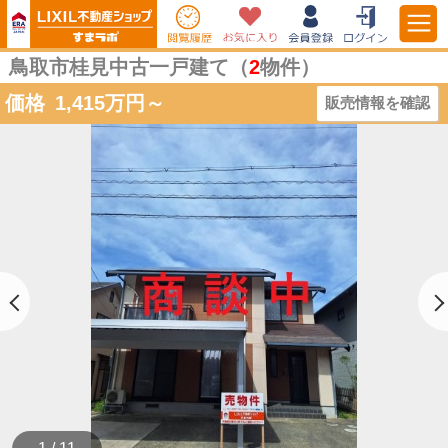
鳥取市桂見中古一戸建て（
2
物件）
価格
1,415
万円～
販売情報を確認