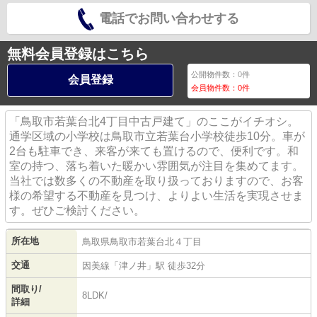
電話でお問い合わせする
無料会員登録はこちら
公開物件数：
0
件
会員登録
会員物件数：
0
件
「鳥取市若葉台北4丁目中古戸建て」のここがイチオシ。
通学区域の小学校は鳥取市立若葉台小学校徒歩10分。車が
2台も駐車でき、来客が来ても置けるので、便利です。和
室の持つ、落ち着いた暖かい雰囲気が注目を集めてます。
当社では数多くの不動産を取り扱っておりますので、お客
様の希望する不動産を見つけ、よりよい生活を実現させま
す。ぜひご検討ください。
所在地
鳥取県
鳥取市
若葉台北
４丁目
交通
因美線
「
津ノ井
」駅 徒歩32分
間取り/
8LDK/
詳細