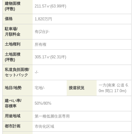
建物面積
211.57㎡(63.99坪)
(坪数)
価格
1,820万円
駐車場/
有(2台)/-
月額料金
土地権利
所有権
土地面積
305.17㎡(92.31坪)
(坪数)
私道負担面積/
-/-
セットバック
一方(南東 公道 6.
地目/地勢
宅地/-
接道状況
0m 間口 17.0m)
建ぺい率/
50%/80%
容積率
用途地域
第一種低層住居専用
都市計画
市街化区域