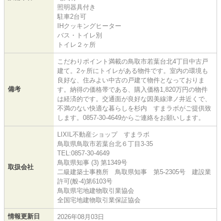
照明器具付き
駐車2台可
IHクッキングヒーター
バス・トイレ別
トイレ２ヶ所
こだわりポイント満載の鳥取市若葉台北4丁目中古戸
建て。2ヶ所にトイレがある物件です。室内の環境も
良好な、住みよい中古の戸建て物件となっておりま
備考
す。納得の価格帯である、購入価格1,820万円の物件
は経済的です。交通面が良好な因美線津ノ井近くで、
不満のない快適な暮らしを杉内 すまラボがご提供致
します。0857-30-4649からご連絡をお願いします。
LIXIL不動産ショップ すまラボ
鳥取県鳥取市若葉台北６丁目3-35
TEL:0857-30-4649
鳥取県知事 (3) 第1349号
取扱会社
二級建築士事務所 鳥取県知事 第5-2305号 建設業
許可(般-4)第6103号
鳥取県宅地建物取引業協会
全国宅地建物取引業保証協会
情報更新日
2026年08月03日