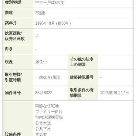
種別/構造
中古一戸建/木造
階建
2階建
築年月
1996年 8月 (築30年)
総区画数/
-/-
販売区画数
向き
-
その他の法令
現況
居住中
-
上の制限
取引態様/
一般媒介/相談
建築確認番号
-
引渡時期
取引条件の有
物件番号
85418322
2026年08月17日
効期限
閑静な住宅地
ファミリー向け
室内洗濯機置場
公営水道
公共下水
設備条件
電気有