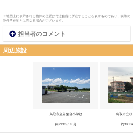
※地図上に表示される物件の位置は付近住所に所在することを表すものであり、実際の
物件所在地とは異なる場合がございます。
担当者のコメント
周辺施設
鳥取市立若葉台小学校
鳥取市立桜
約793m／10分
約3083