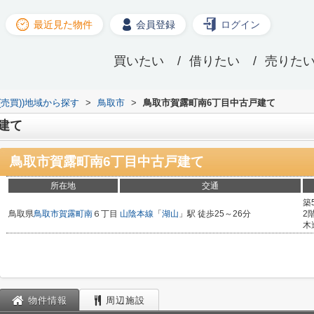
最近見た物件
会員登録
ログイン
買いたい
借りたい
売りた
(売買))地域から探す
>
鳥取市
>
鳥取市賀露町南6丁目中古戸建て
建て
鳥取市賀露町南6丁目中古戸建て
所在地
交通
築
鳥取県
鳥取市
賀露町南
６丁目
山陰本線
「
湖山
」駅 徒歩25～26分
2
木
物件情報
周辺施設