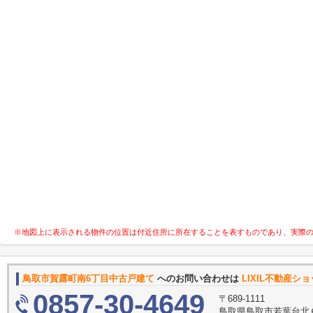
※地図上に表示される物件の位置は付近住所に所在することを表すものであり、実際
鳥取市賀露町南6丁目中古戸建て
へのお問い合わせは
LIXIL不動産シ
0857-30-4649
〒689-1111
鳥取県鳥取市若葉台北６