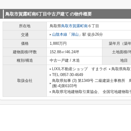
鳥取市賀露町南6丁目中古戸建て
の物件概要
所在地
鳥取県
鳥取市
賀露町南
６丁目
山陰本線
「
湖山
」駅 徒歩26分
交通
価格
1,880万円
築年月（築
建物面積/坪数
152.88㎡/46.24坪
土地面積/
種別/構造
中古一戸建 / 木造
地目
LIXIL不動産ショップ すまラボ
鳥取県鳥取
TEL:0857-30-4649
取扱会社
鳥取県知事 (3) 第1349号 二級建築士事務所
(般-4)第6103号
鳥取県宅地建物取引業協会、 全国宅地建物取