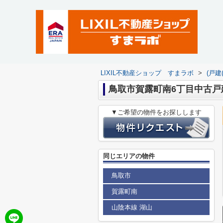
LIXIL不動産ショップ すまラボ
>
(戸建
鳥取市賀露町南6丁目中古戸
▼ご希望の物件をお探しします
同じエリアの物件
鳥取市
賀露町南
山陰本線 湖山