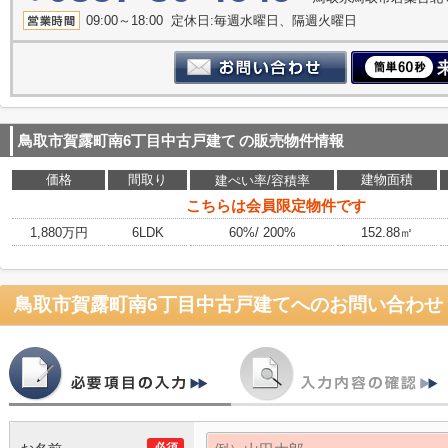
09:00～18:00 定休日:毎週水曜日、隔週火曜日
鳥取市賀露町南6丁目中古戸建て
の販売物件情報
価格
間取り
建物面積
建ぺい率/容積率
こちらは会員限定物件です
1,880万円
6LDK
60%/ 200%
152.88㎡
鳥取市賀露町南6丁目中古戸建て
へのお問い合わせ