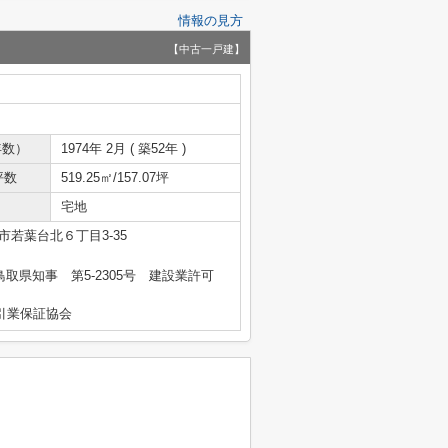
情報の見方
【中古一戸建】
年数）
1974年 2月 ( 築52年 )
坪数
519.25㎡/157.07坪
宅地
市若葉台北６丁目3-35
 鳥取県知事 第5-2305号 建設業許可
引業保証協会