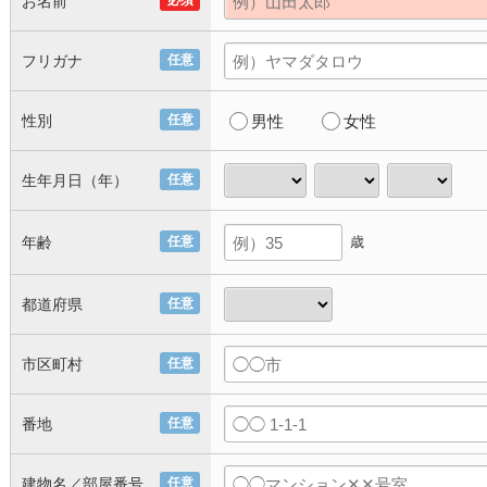
お名前
必須
フリガナ
任意
性別
任意
男性
女性
生年月日（年）
任意
年齢
任意
歳
都道府県
任意
市区町村
任意
番地
任意
建物名／部屋番号
任意