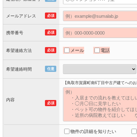
メールアドレス
必須
携帯番号
必須
メール
電話
希望連絡方法
必須
希望連絡時間
任意
【鳥取市賀露町南6丁目中古戸建てへの
内容
必須
物件の詳細を知りたい