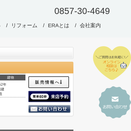
0857-30-4649
い
リフォーム
ERAとは
会社案内
建物
販売情報へ
52年
階建
造