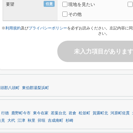
要望
任意
現地を見たい
その他
※
利用規約
及び
プライバシーポリシー
を必ずお読みください。左記内容に同
さい。
未入力項目がありま
八頭郡八頭町
東伯郡湯梨浜町
行徳
鹿野町今市
東今在家
若葉台北
岩倉
松並町
賀露町北
河原町佐貫
桂見
大杙
江津
秋里
卯垣
吉成南町
杉崎