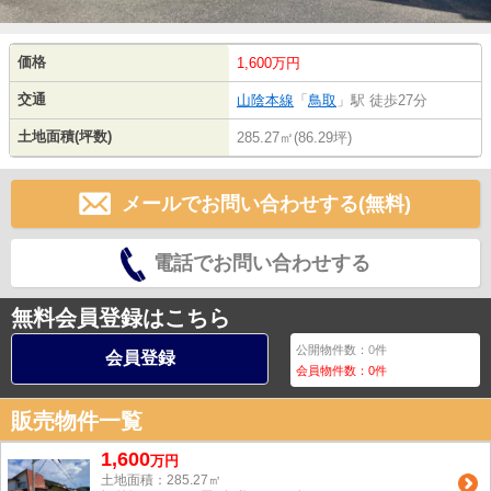
価格
1,600万円
交通
山陰本線
「
鳥取
」駅 徒歩27分
土地面積(坪数)
285.27㎡(86.29坪)
メールでお問い合わせする(無料)
電話でお問い合わせする
無料会員登録はこちら
公開物件数：
0
件
会員登録
会員物件数：
0
件
販売物件一覧
1,600
万
円
土地面積：285.27㎡