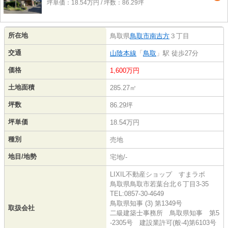
坪単価：18.54万円 / 坪数：86.29坪
所在地
鳥取県
鳥取市
南吉方
３丁目
交通
山陰本線
「
鳥取
」駅 徒歩27分
価格
1,600万円
土地面積
285.27㎡
坪数
86.29坪
坪単価
18.54万円
種別
売地
地目/地勢
宅地/-
LIXIL不動産ショップ すまラボ
鳥取県鳥取市若葉台北６丁目3-35
TEL:0857-30-4649
鳥取県知事 (3) 第1349号
取扱会社
二級建築士事務所 鳥取県知事 第5
-2305号 建設業許可(般-4)第6103号