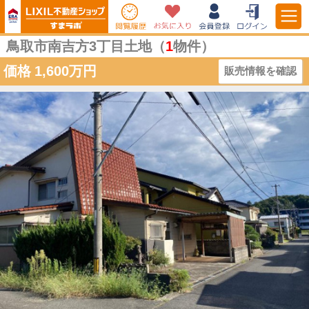
鳥取市南吉方3丁目土地（
1
物件）
価格
1,600万円
販売情報を確認