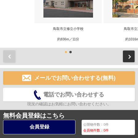
鳥取市立修立小学校
鳥取市立
約836m／11分
約1016
前
メールでお問い合わせする(無料)
電話でお問い合わせする
現況の確認はお気軽にお問い合わせください。
無料会員登録はこちら
公開物件数：
0
件
会員登録
会員物件数：
0
件