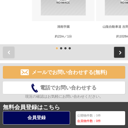
湖南学園
山陰自動車道 吉岡
約22m／1分
約1028
前
メールでお問い合わせする(無料)
電話でお問い合わせする
現況の確認はお気軽にお問い合わせください。
無料会員登録はこちら
公開物件数：
0
件
会員登録
会員物件数：
0
件