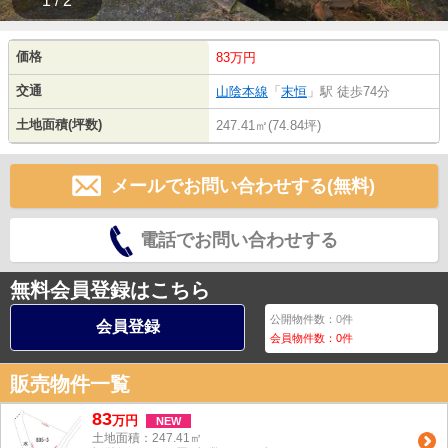
1 / 2
価格
83万円
交通
山陰本線
「
末恒
」駅 徒歩74分
土地面積(坪数)
247.41㎡(74.84坪)
メールでお問い合わせする(無料)
電話でお問い合わせする
無料会員登録はこちら
公開物件数：
0
件
会員登録
会員物件数：
0
件
販売物件一覧
83
万
円
NEW
土地面積：247.41㎡