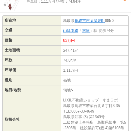
坪単価：1.11万円 / 坪数：74.84坪
所在地
鳥取県
鳥取市
吉岡温泉町
885-3
交通
山陰本線
「
末恒
」駅 徒歩74分
価格
83万円
土地面積
247.41㎡
坪数
74.84坪
坪単価
1.11万円
種別
売地
地目/地勢
宅地/-
LIXIL不動産ショップ すまラボ
鳥取県鳥取市若葉台北６丁目3-35
TEL:0857-30-4649
鳥取県知事 (3) 第1349号
取扱会社
二級建築士事務所 鳥取県知事 第5
-2305号 建設業許可(般-4)第6103号