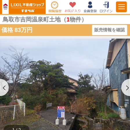
鳥取市吉岡温泉町土地（
1
物件）
価格
83万円
販売情報を確認