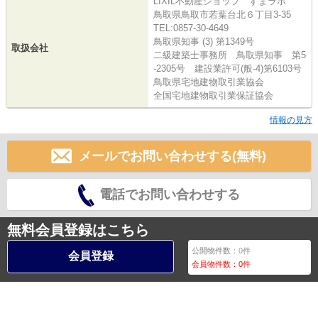
LIXIL不動産ショップ すまラボ
鳥取県鳥取市若葉台北６丁目3-35
TEL:0857-30-4649
鳥取県知事 (3) 第1349号
取扱会社
二級建築士事務所 鳥取県知事 第5
-2305号 建設業許可(般-4)第6103号
鳥取県宅地建物取引業協会
全国宅地建物取引業保証協会
情報の見方
メールでお問い合わせする(無料)
電話でお問い合わせする
無料会員登録はこちら
公開物件数：
0
件
会員登録
会員物件数：
0
件