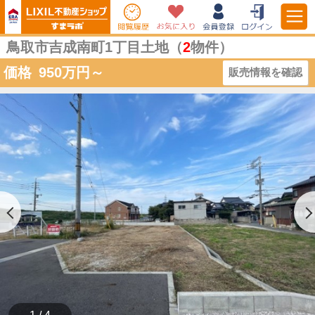
鳥取市吉成南町1丁目土地（
2
物件）
価格
950
万円～
販売情報を確認