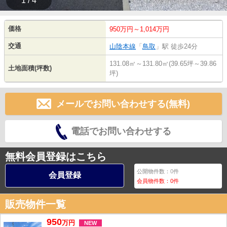
1 / 4
価格
950万円～1,014万円
交通
山陰本線
「
鳥取
」駅 徒歩24分
131.08㎡～131.80㎡(39.65坪～39.86
土地面積(坪数)
坪)
メールでお問い合わせする(無料)
電話でお問い合わせする
無料会員登録はこちら
公開物件数：
0
件
会員登録
会員物件数：
0
件
販売物件一覧
950
万
円
NEW