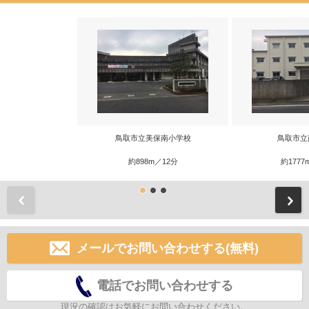
鳥取市立美保南小学校
鳥取市立
約898m／12分
約1777
前
メールでお問い合わせする(無料)
電話でお問い合わせする
現況の確認はお気軽にお問い合わせください。