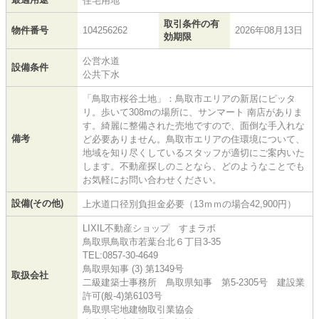
住宅用地
取引条件の有
物件番号
104256262
2026年08月13日
効期限
公営水道
設備条件
公共下水
「鳥取市桜谷土地」：鳥取市エリアの新居にピッタ
リ。歩いて308mの場所に、サンマート 南店がありま
す。綺麗に整備された売地ですので、面倒な手入れな
備考
ど必要ありません。鳥取市エリアの住環境について、
地域を知り尽くしているスタッフが適切にご案内いた
します。不動産探しのことなら、どのようなことでも
お気軽にお問い合わせください。
設備(その他)
上水道口径別負担金必要（13ｍｍの場合42,900円）
LIXIL不動産ショップ すまラボ
鳥取県鳥取市若葉台北６丁目3-35
TEL:0857-30-4649
鳥取県知事 (3) 第1349号
取扱会社
二級建築士事務所 鳥取県知事 第5-2305号 建設業
許可(般-4)第6103号
鳥取県宅地建物取引業協会