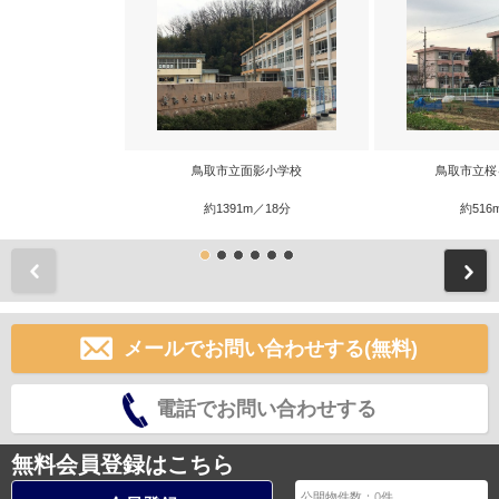
鳥取市立面影小学校
鳥取市立桜
約1391m／18分
約516
前
メールでお問い合わせする(無料)
電話でお問い合わせする
無料会員登録はこちら
公開物件数：
0
件