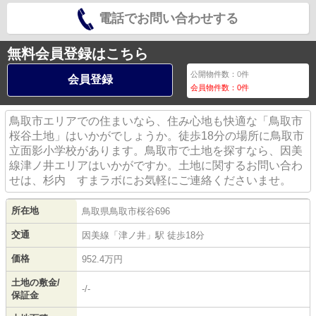
電話でお問い合わせする
無料会員登録はこちら
公開物件数：
0
件
会員登録
会員物件数：
0
件
鳥取市エリアでの住まいなら、住み心地も快適な「鳥取市
桜谷土地」はいかがでしょうか。徒歩18分の場所に鳥取市
立面影小学校があります。鳥取市で土地を探すなら、因美
線津ノ井エリアはいかがですか。土地に関するお問い合わ
せは、杉内 すまラボにお気軽にご連絡くださいませ。
所在地
鳥取県
鳥取市
桜谷
696
交通
因美線
「
津ノ井
」駅 徒歩18分
価格
952.4万円
土地の敷金/
-/-
保証金