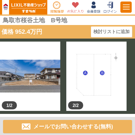
鳥取市桜谷土地 B号地
価格
952.4
万円
検討リストに追加
1/2
2/2
メールでお問い合わせする(無料)