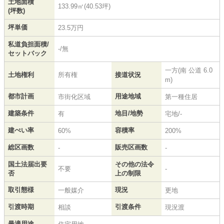
土地面積
133.99㎡(40.53坪)
(坪数)
坪単価
23.5万円
私道負担面積/
-/無
セットバック
一方(南 公道 6.0
土地権利
所有権
接道状況
m)
都市計画
用途地域
市街化区域
第一種住居
建築条件
地目/地勢
有
宅地/-
建ぺい率
容積率
60%
200%
総区画数
販売区画数
-
-
国土法届出要
その他の法令
不要
-
否
上の制限
取引態様
現況
一般媒介
更地
引渡時期
引渡条件
相談
現況渡
最適用途