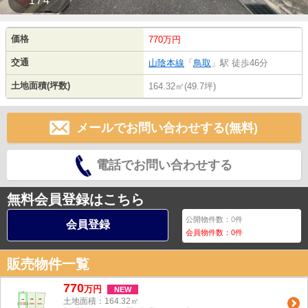
1 / 4
価格
770万円
交通
山陰本線
「
鳥取
」駅 徒歩46分
土地面積(坪数)
164.32㎡(49.7坪)
メールでお問い合わせする(無料)
電話でお問い合わせする
無料会員登録はこちら
公開物件数：
0
件
会員登録
会員物件数：
0
件
販売物件一覧
770
万
円
NEW
土地面積：164.32㎡