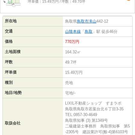
坪単価：15.49万円 / 坪数：49.70坪
所在地
鳥取県
鳥取市
滝山
442-12
交通
山陰本線
「
鳥取
」駅 徒歩46分
価格
770万円
土地面積
164.32㎡
坪数
49.7坪
坪単価
15.49万円
種別
売地
地目/地勢
宅地/-
LIXIL不動産ショップ すまラボ
鳥取県鳥取市若葉台北６丁目3-35
TEL:0857-30-4649
鳥取県知事 (3) 第1349号
取扱会社
二級建築士事務所 鳥取県知事 第5
-2305号 建設業許可(般-4)第6103号