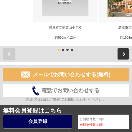
鳥取市立稲葉山小学校
鳥取市立
約950m／12分
約1501
前
メールでお問い合わせする(無料)
電話でお問い合わせする
現況の確認はお気軽にお問い合わせください。
無料会員登録はこちら
公開物件数：
0
件
会員登録
会員物件数：
0
件