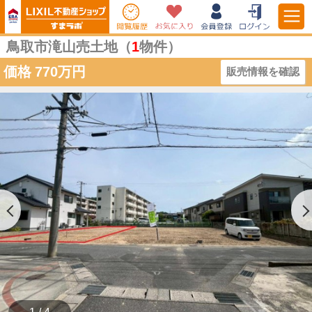
鳥取市滝山売土地（
1
物件）
価格
770万円
販売情報を確認