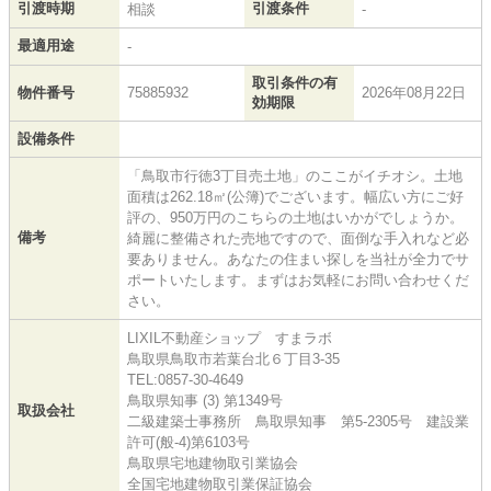
引渡時期
引渡条件
相談
-
最適用途
-
取引条件の有
物件番号
75885932
2026年08月22日
効期限
設備条件
「鳥取市行徳3丁目売土地」のここがイチオシ。土地
面積は262.18㎡(公簿)でございます。幅広い方にご好
評の、950万円のこちらの土地はいかがでしょうか。
備考
綺麗に整備された売地ですので、面倒な手入れなど必
要ありません。あなたの住まい探しを当社が全力でサ
ポートいたします。まずはお気軽にお問い合わせくだ
さい。
LIXIL不動産ショップ すまラボ
鳥取県鳥取市若葉台北６丁目3-35
TEL:0857-30-4649
鳥取県知事 (3) 第1349号
取扱会社
二級建築士事務所 鳥取県知事 第5-2305号 建設業
許可(般-4)第6103号
鳥取県宅地建物取引業協会
全国宅地建物取引業保証協会