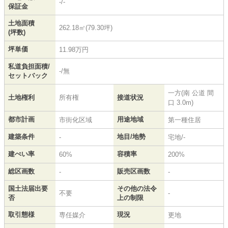
-/-
保証金
土地面積
262.18㎡(79.30坪)
(坪数)
坪単価
11.98万円
私道負担面積/
-/無
セットバック
一方(南 公道 間
土地権利
所有権
接道状況
口 3.0m)
都市計画
用途地域
市街化区域
第一種住居
建築条件
地目/地勢
-
宅地/-
建ぺい率
容積率
60%
200%
総区画数
販売区画数
-
-
国土法届出要
その他の法令
不要
-
否
上の制限
取引態様
現況
専任媒介
更地