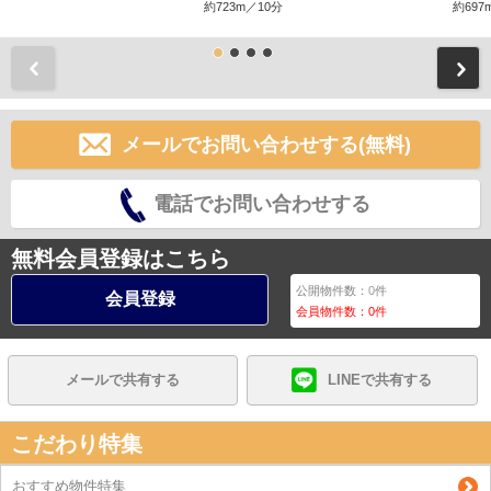
約723m／10分
約697
前
メールでお問い合わせする(無料)
電話でお問い合わせする
無料会員登録はこちら
公開物件数：
0
件
会員登録
会員物件数：
0
件
メールで共有する
LINEで共有する
こだわり特集
おすすめ物件特集