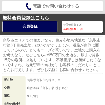
電話でお問い合わせする
無料会員登録はこちら
公開物件数：
0
件
会員登録
会員物件数：
0
件
鳥取市エリアでの住まいなら、住み心地も快適な「鳥取市
行徳3丁目売土地」はいかがでしょうか。道路が南側に面
しているので、とてもニーズが高いです。土地のご購入を
お考えなら、ぜひこちらの950万円の土地を。駅まで徒歩
15分の場所に立地しています。不動産探しは後悔したくな
いですよね。地元密着の当社が、お客様のこだわりにとこ
とんお応えします。ぜひお気軽にお問い合わせください。
所在地
鳥取県
鳥取市
行徳
３丁目
交通
山陰本線
「
鳥取
」駅 徒歩15分
価格
950万円
土地の敷金/