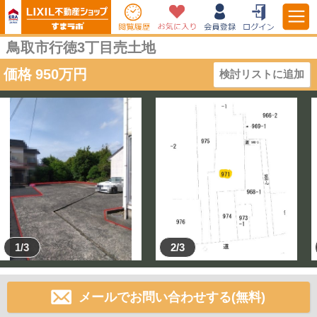
鳥取市行徳3丁目売土地
価格
950
万円
検討リストに追加
1/3
2/3
メールでお問い合わせする(無料)