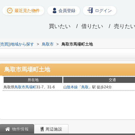
最近見た物件
会員登録
ログイン
買いたい
借りたい
売りた
(売買))地域から探す
>
鳥取市
>
鳥取市馬場町土地
鳥取市馬場町土地
所在地
交通
鳥取県
鳥取市
馬場町
31-7、31-6
山陰本線
「
鳥取
」駅 徒歩24分
物件情報
周辺施設