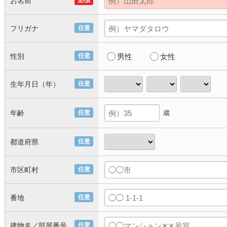
お名前
必須
フリガナ
任意
性別
任意
男性
女性
生年月日（年）
任意
年齢
任意
歳
都道府県
任意
市区町村
任意
番地
任意
建物名／部屋番号
任意