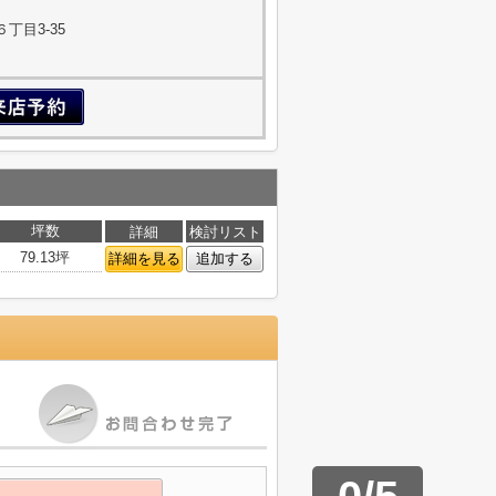
丁目3-35
坪数
詳細
検討リスト
79.13坪
詳細を見る
追加する