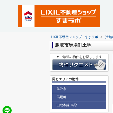
LIXIL不動産ショップ すまラボ
>
(土地
鳥取市馬場町土地
▼ご希望の物件をお探しします
同じエリアの物件
鳥取市
馬場町
山陰本線 鳥取