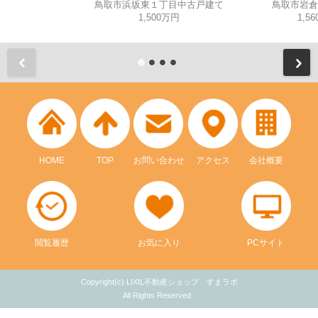
鳥取市浜坂東１丁目中古戸建て
鳥取市岩倉
1,500万円
1,5
HOME
TOP
お問い合わせ
アクセス
会社概要
閲覧履歴
お気に入り
PCサイト
Copyright(c) LIXIL不動産ショップ すまラボ
All Rights Reserved.