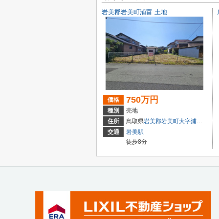
岩美郡岩美町浦富 土地
750万円
価格
種別
売地
住所
鳥取県
岩美郡岩美町
大字浦富
1005-
交通
岩美駅
徒歩8分