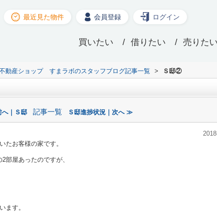
最近見た物件
会員登録
ログイン
買いたい
借りたい
売りた
XIL不動産ショップ すまラボのスタッフブログ記事一覧
>
Ｓ邸②
記事一覧
前へ｜Ｓ邸
Ｓ邸進捗状況｜次へ ≫
2018
いたお客様の家です。
帖の2部屋あったのですが、
います。