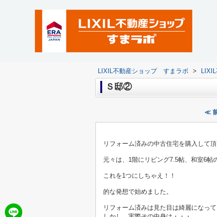
LIXIL不動産ショップ すまラボ
>
LI
Ｓ邸②
≪ 
リフォーム済みの中古住宅を購入して頂
元々は、1階にリビング7.5帖、和室6
これを1つにしちゃえ！！
的な発想で始めました。
リフォーム済みは見た目は綺麗になって
しかし、実際その中身は・・・