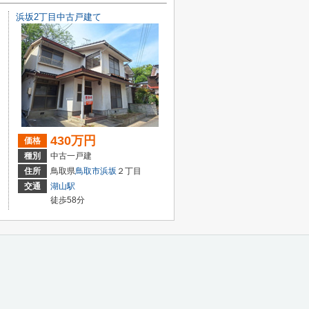
浜坂2丁目中古戸建て
430万円
価格
種別
中古一戸建
住所
鳥取県
鳥取市
浜坂
２丁目
交通
湖山駅
徒歩58分