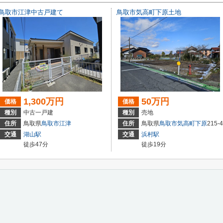
鳥取市江津中古戸建て
鳥取市気高町下原土地
1,300万円
50万円
価格
価格
種別
中古一戸建
種別
売地
12
住所
鳥取県
鳥取市
江津
住所
鳥取県
鳥取市
気高町下原
215-4
交通
湖山駅
交通
浜村駅
徒歩47分
徒歩19分