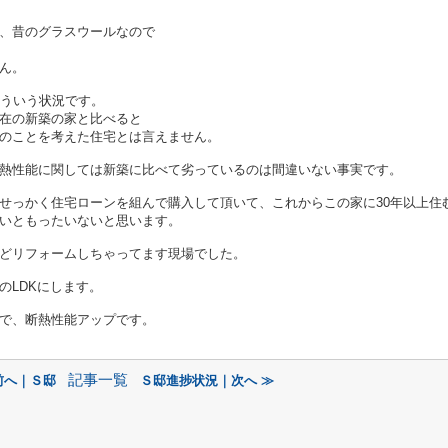
、昔のグラスウールなので
ん。
こういう状況です。
在の新築の家と比べると
のことを考えた住宅とは言えません。
熱性能に関しては新築に比べて劣っているのは間違いない事実です。
せっかく住宅ローンを組んで購入して頂いて、これからこの家に30年以上住
いともったいないと思います。
どリフォームしちゃってます現場でした。
帖のLDKにします。
で、断熱性能アップです。
記事一覧
前へ｜Ｓ邸
Ｓ邸進捗状況｜次へ ≫