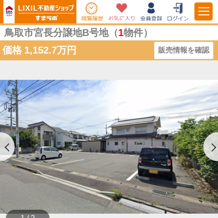
鳥取市宮長分譲地B号地（
1
物件）
価格
1,152.7万円
販売情報を確認