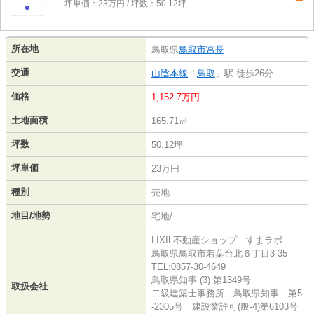
坪単価：23万円 / 坪数：50.12坪
所在地
鳥取県
鳥取市
宮長
交通
山陰本線
「
鳥取
」駅 徒歩26分
価格
1,152.7万円
土地面積
165.71㎡
坪数
50.12坪
坪単価
23万円
種別
売地
地目/地勢
宅地/-
LIXIL不動産ショップ すまラボ
鳥取県鳥取市若葉台北６丁目3-35
TEL:0857-30-4649
鳥取県知事 (3) 第1349号
取扱会社
二級建築士事務所 鳥取県知事 第5
-2305号 建設業許可(般-4)第6103号