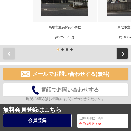
鳥取市立美保南小学校
鳥取市立
約225m／3分
約1890
前
メールでお問い合わせする(無料)
電話でお問い合わせする
現況の確認はお気軽にお問い合わせください。
無料会員登録はこちら
公開物件数：
0
件
会員登録
会員物件数：
0
件