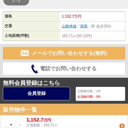
1 / 2
価格
1,152.7万円
交通
山陰本線
「
鳥取
」駅 徒歩26分
土地面積(坪数)
165.71㎡(50.12坪)
メールでお問い合わせする(無料)
電話でお問い合わせする
無料会員登録はこちら
公開物件数：
0
件
会員登録
会員物件数：
0
件
販売物件一覧
1,152.7
万
円
土地面積：165.71㎡