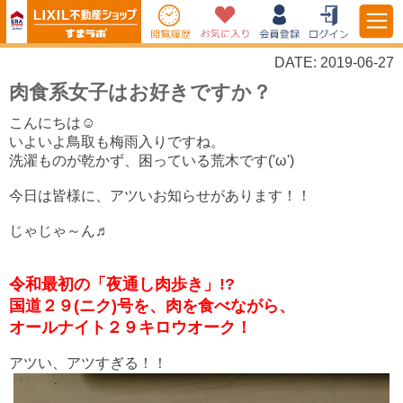
DATE: 2019-06-27
肉食系女子はお好きですか？
こんにちは☺
いよいよ鳥取も梅雨入りですね。
洗濯ものが乾かず、困っている荒木です('ω')
今日は皆様に、アツいお知らせがあります！！
じゃじゃ～ん♬
令和最初の「夜通し肉歩き」!?
国道２９(ニク)号を、肉を食べながら、
オールナイト２９キロウオーク！
アツい、アツすぎる！！