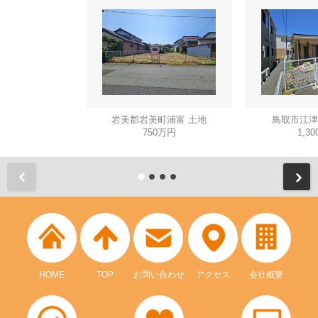
岩美郡岩美町浦富 土地
鳥取市江津
750万円
1,3
HOME
TOP
お問い合わせ
アクセス
会社概要