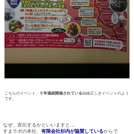
こちらのイベント、
５年連続開催されている
由緒正しきイベントのよう
です。
なぜ、宣伝するかといいますと…
すまラボの本社、
有限会社杉内が協賛している
からで