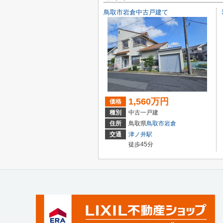
鳥取市岩倉中古戸建て
1,560万円
価格
種別
中古一戸建
住所
鳥取県
鳥取市
岩倉
交通
津ノ井駅
徒歩45分