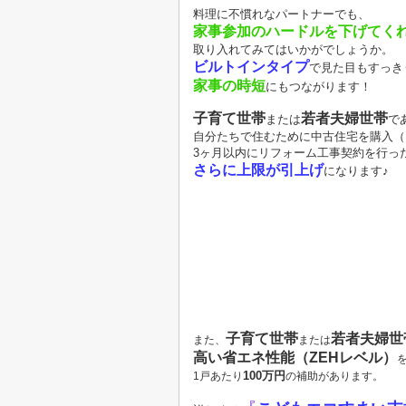
料理に不慣れなパートナーでも、
家事参加のハードルを下げてく
取り入れてみてはいかがでしょうか。
ビルトインタイプ
で見た目もすっき
家事の時短
にもつながります！
子育て世帯
若者夫婦世帯
または
で
自分たちで住むために中古住宅を購入（
3ヶ月以内にリフォーム工事契約を行っ
さらに上限が引上げ
になります♪
子育て世帯
若者夫婦世
また、
または
高い省エネ性能（
ZEHレベル）
100万円
1戸あたり
の補助があります。