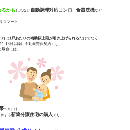
れるかも
自動調理対応コンロ
食器洗機
しれない
、
など
りスマート、
あれば
1戸あたりの補助額上限が引き上げられる
だけでなく、
11月8日以降に不動産売買契約）し、
た場合には、
帯
の方には、
新築分譲住宅の購入
を有する
でも、