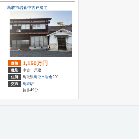
鳥取市岩倉中古戸建て
1,150万円
価格
種別
中古一戸建
住所
鳥取県
鳥取市
岩倉
201
交通
鳥取駅
徒歩49分