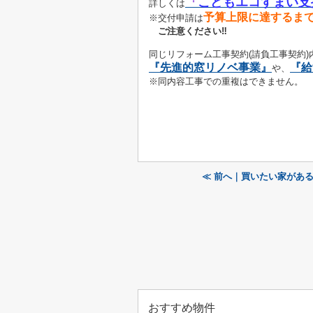
『
こどもエコすまい支
詳しくは
予算上限に達するま
※交付申請は
ご注意ください‼
同じリフォーム工事契約(請負工事契約
『先進的窓リノベ事業』
『給
や、
※同内容工事での重複はできません。
≪ 前へ｜買いたい家があ
おすすめ物件