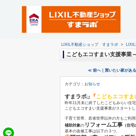
LIXIL不動産ショップ すまラボ
>
LI
こどもエコすまい支援事業
≪ 前へ｜買いたい家があ
カテゴリ：
お知らせ
すまラボ
『
こどもエコすま
は
昨年11月末に終了したこどもみらい住
こどもエコすまい支援事業がスタートし
子育て世帯、若者世帯以外の方もご利用
リフォーム工事
補助対象
の
（住宅
基本の改修工事は以下の３つ、