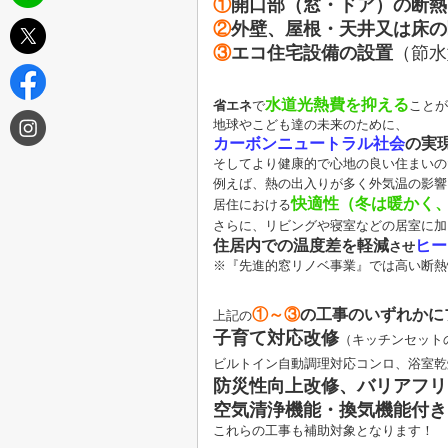
①
開口部（窓・ドア）の断熱
②
外壁、屋根・天井又は床の
③
エコ住宅設備の設置
（節水
水道光熱費を抑える
省エネ
で
ことが
地球やこども達の未来のために、
カーボンニュートラル社会
の実
そしてより健康的で心地の良い住まいの
例えば、熱の出入りが多く外気温の影響
快適性（冬は暖かく
居住における
さらに、リビングや寝室などの居室に加
住居内での
温度差を軽減
ヒー
させ
※『先進的窓リノベ事業』では高い断熱
①～③
の工事のいずれかに
上記の
子育て対応改修
（キッチンセット
ビルトイン自動調理対応コンロ、浴室乾
防災性向上改修、バリアフリ
空気清浄機能・換気機能付き
これらの工事も補助対象となります！