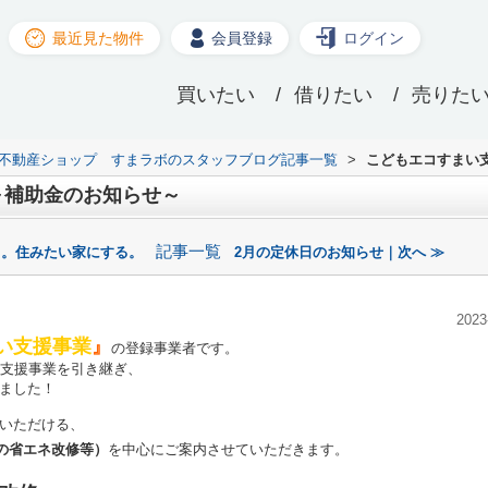
最近見た物件
会員登録
ログイン
買いたい
借りたい
売りた
XIL不動産ショップ すまラボのスタッフブログ記事一覧
>
こどもエコすまい
～補助金のお知らせ～
記事一覧
る。住みたい家にする。
2月の定休日のお知らせ｜次へ ≫
2023
い支援事業
』
の登録事業者です。
宅支援事業を引き継ぎ、
ました！
いただける、
の省エネ改修等）
を中心にご案内させていただきます。