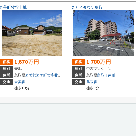
岩美町牧谷土地
スカイタウン鳥取
1,670万円
1,780万円
価格
価格
種別
売地
種別
中古マンション
住所
鳥取県
岩美郡岩美町
大字牧谷
1885-15
住所
鳥取県
鳥取市
南町
交通
岩美駅
交通
鳥取駅
徒歩19分
徒歩9分