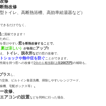
改修
断熱改修
型トイレ、高断熱浴槽、高効率給湯器など）
できるだけでなく、
現
に貢献できます！
ために、
窓
を受けやすい
を断熱改修することで、
、夏は涼しい）
アップ
が各段に
‼
トイレ、脱衣所
え、
など
の窓の改修で、
トショックや熱中症を防ぐ
ことができます。
性能を持つ窓への改修で
2分の１相当額(上限
200万円
)
の補助も。
プラス
し、
の交換、ビルトイン食器洗機、掃除しやすいレンジフード、
、
燥機、宅配ボックス等）
ー改修、
エアコンの設置
などを同時に行った場合、