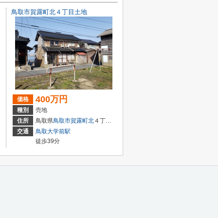
鳥取市賀露町北４丁目土地
400万円
価格
種別
売地
住所
鳥取県
鳥取市
賀露町北
４丁目33-12
交通
鳥取大学前駅
徒歩39分