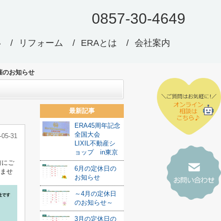
0857-30-4649
い
リフォーム
ERAとは
会社案内
催のお知らせ
最新記事
ERA45周年記念
全国大会
-05-31
LIXIL不動産シ
ョップ in東京
前にご
6月の定休日の
しませ
お知らせ
～4月の定休日
のお知らせ～
3月の定休日の