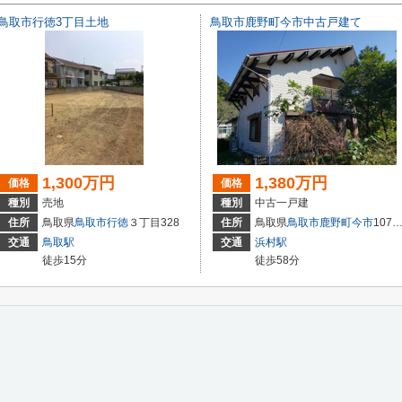
鳥取市行徳3丁目土地
鳥取市鹿野町今市中古戸建て
1,300万円
1,380万円
価格
価格
種別
売地
種別
中古一戸建
住所
鳥取県
鳥取市
行徳
３丁目328
住所
鳥取県
鳥取市
鹿野町今市
1070-4
交通
鳥取駅
交通
浜村駅
徒歩15分
徒歩58分