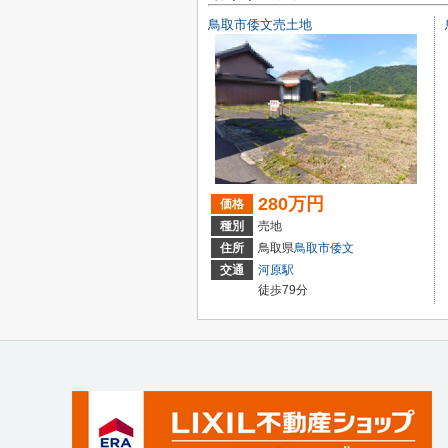
鳥取市倭文売土地
280万円
価格
種別
売地
住所
鳥取県
鳥取市
倭文
交通
河原駅
徒歩79分