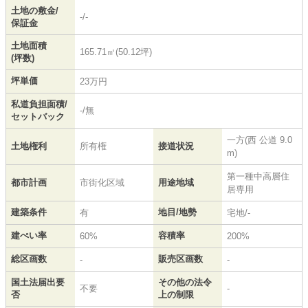
土地の敷金/
-/-
保証金
土地面積
165.71㎡(50.12坪)
(坪数)
坪単価
23万円
私道負担面積/
-/無
セットバック
一方(西 公道 9.0
土地権利
所有権
接道状況
m)
第一種中高層住
都市計画
市街化区域
用途地域
居専用
建築条件
地目/地勢
有
宅地/-
建ぺい率
容積率
60%
200%
総区画数
販売区画数
-
-
国土法届出要
その他の法令
不要
-
否
上の制限