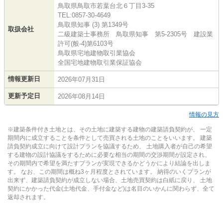
鳥取県鳥取市若葉台北６丁目3-35
TEL:0857-30-4649
鳥取県知事 (3) 第1349号
取扱会社
二級建築士事務所 鳥取県知事 第5-2305号 建設業
許可(般-4)第6103号
鳥取県宅地建物取引業協会
全国宅地建物取引業保証協会
情報更新日
2026年07月31日
更新予定日
2026年08月14日
情報の見方
※建築条件付き土地とは、その土地に建築する建物の建築請負契約が、 一定
期間内に成立することを条件として売買される土地のことをいいます。 建築
請負契約成立に向けて設計プランを協議するため、 土地購入者が自己の希望
する建物の設計協議をするために必要な相当の期間の交渉期間が設定され、
その期間内で希望を満たすプランが実現できるかどうかにより結論を出しま
す。 なお、この期間は概ね3ヶ月程度とされています。 納得のいくプランが
出来ず、建築請負契約が成立しない場合、土地売買契約は白紙に戻り、 土地
契約にかかった代金(土地代金、手付金など)は名目のいかんに関わらず、全て
返却されます。