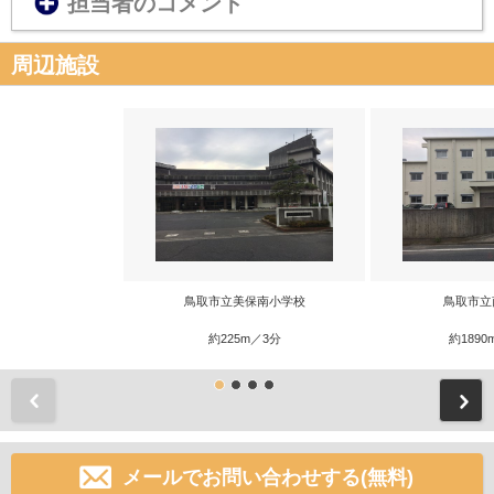
担当者のコメント
周辺施設
鳥取市立美保南小学校
鳥取市立
約225m／3分
約1890
前
メールでお問い合わせする(無料)