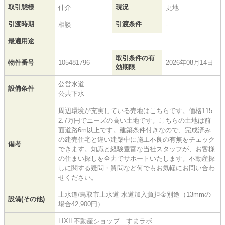
取引態様
現況
仲介
更地
引渡時期
引渡条件
相談
-
最適用途
-
取引条件の有
物件番号
105481796
2026年08月14日
効期限
公営水道
設備条件
公共下水
周辺環境が充実している売地はこちらです。価格115
2.7万円でニーズの高い土地です。こちらの土地は前
面道路6m以上です。建築条件付きなので、完成済み
の建売住宅と違い建築中に施工不良の有無をチェック
備考
できます。知識と経験豊富な当社スタッフが、お客様
の住まい探しを全力でサポートいたします。不動産探
しに関する疑問・質問など何でもお気軽にお問い合わ
せください。
上水道/鳥取市上水道 水道加入負担金別途（13mmの
設備(その他)
場合42,900円）
LIXIL不動産ショップ すまラボ