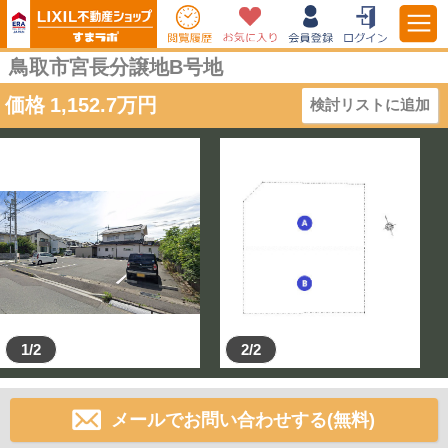
鳥取市宮長分譲地B号地
価格
1,152.7
万円
検討リストに追加
1/2
2/2
メールでお問い合わせする(無料)