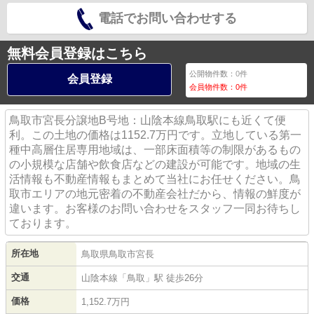
電話でお問い合わせする
無料会員登録はこちら
公開物件数：
0
件
会員登録
会員物件数：
0
件
鳥取市宮長分譲地B号地：山陰本線鳥取駅にも近くて便
利。この土地の価格は1152.7万円です。立地している第一
種中高層住居専用地域は、一部床面積等の制限があるもの
の小規模な店舗や飲食店などの建設が可能です。地域の生
活情報も不動産情報もまとめて当社にお任せください。鳥
取市エリアの地元密着の不動産会社だから、情報の鮮度が
違います。お客様のお問い合わせをスタッフ一同お待ちし
ております。
所在地
鳥取県
鳥取市
宮長
交通
山陰本線
「
鳥取
」駅 徒歩26分
価格
1,152.7万円